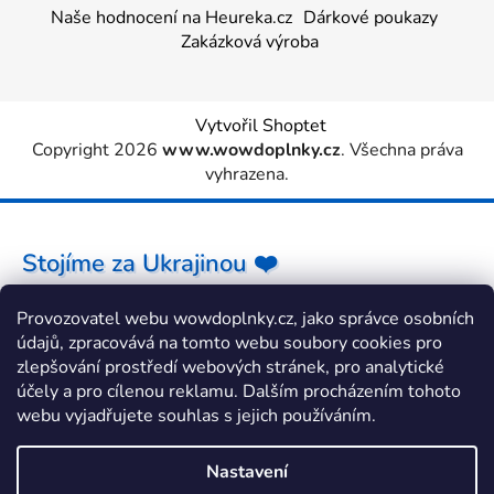
Naše hodnocení na Heureka.cz
Dárkové poukazy
Zakázková výroba
Vytvořil Shoptet
Copyright 2026
www.wowdoplnky.cz
. Všechna práva
vyhrazena.
Stojíme za Ukrajinou ❤️
Provozovatel webu wowdoplnky.cz, jako správce osobních
Jak a čím pomoci »
údajů, zpracovává na tomto webu soubory cookies pro
zlepšování prostředí webových stránek, pro analytické
účely a pro cílenou reklamu. Dalším procházením tohoto
webu vyjadřujete souhlas s jejich používáním.
Nastavení