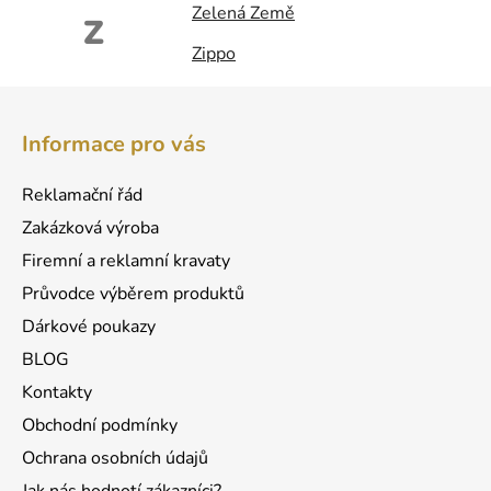
Zelená Země
Z
Zippo
Z
á
Informace pro vás
p
a
Reklamační řád
t
Zakázková výroba
í
Firemní a reklamní kravaty
Průvodce výběrem produktů
Dárkové poukazy
BLOG
Kontakty
Obchodní podmínky
Ochrana osobních údajů
Jak nás hodnotí zákazníci?