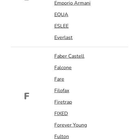
Emporio Armani
EQUA
ESLEE
Everlast
Faber Castell
Falcone
Fare
Filofax
F
Firetrap
FIXED
Forever Young
Fulton