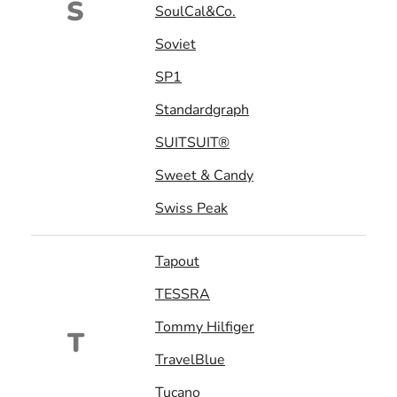
S
SoulCal&Co.
Soviet
SP1
Standardgraph
SUITSUIT®
Sweet & Candy
Swiss Peak
Tapout
TESSRA
Tommy Hilfiger
T
TravelBlue
Tucano