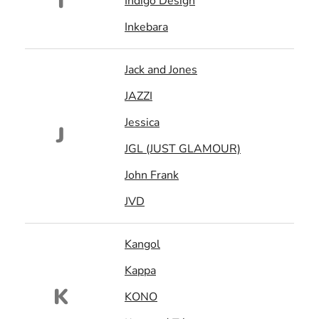
I
Indigo Design
Inkebara
Jack and Jones
JAZZI
Jessica
J
JGL (JUST GLAMOUR)
John Frank
JVD
Kangol
Kappa
K
KONO