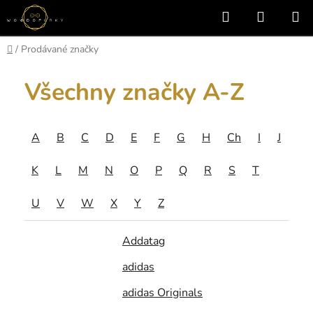
Přejít
Hledat
NÁKUP
na
KOŠÍK
obsah
Domů
/
Prodávané značky
Všechny značky A-Z
A
B
C
D
E
F
G
H
Ch
I
J
K
L
M
N
O
P
Q
R
S
T
U
V
W
X
Y
Z
Addatag
adidas
adidas Originals