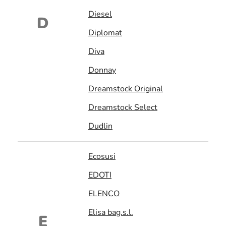
Diesel
D
Diplomat
Diva
Donnay
Dreamstock Original
Dreamstock Select
Dudlin
Ecosusi
EDOTI
ELENCO
Elisa bag.s.l.
E