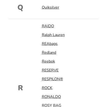
Q
Quiksilver
RAIDO
Ralph Lauren
REAbags
Redland
Reebok
RESERVE
RESPILON®
R
ROCK
RONALDO
ROSY BAG