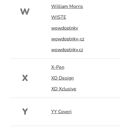
William Morris
W
WISTE
wowdoplnky
wowdoplnky-cz
wowdoplnky.cz
X-Pen
X
XD Design
XD Xclusive
Y
YY Coveri