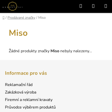
Přejít
Hledat
NÁKUP
na
KOŠÍK
obsah
Domů
/
Prodávané značky
/
Miso
Miso
Žádné produkty značky
Miso
nebyly nalezeny...
Z
á
Informace pro vás
p
a
Reklamační řád
t
Zakázková výroba
í
Firemní a reklamní kravaty
Průvodce výběrem produktů