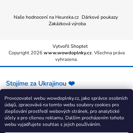
Naše hodnocení na Heureka.cz
Dárkové poukazy
Zakázková výroba
Vytvořil Shoptet
Copyright 2026
www.wowdoplnky.cz
. Všechna práva
vyhrazena.
Stojíme za Ukrajinou ❤️
Provozovatel webu wowdoplnky.cz, jako správce osobních
Jak a čím pomoci »
údajů, zpracovává na tomto webu soubory cookies pro
zlepšování prostředí webových stránek, pro analytické
účely a pro cílenou reklamu. Dalším procházením tohoto
webu vyjadřujete souhlas s jejich používáním.