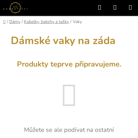
Přejít
Hledat
NÁKUP
na
KOŠÍK
obsah
Domů
/
Dámy
/
Kabelky, batohy a tašky
/
Vaky
Dámské vaky na záda
Produkty teprve připravujeme.
Můžete se ale podívat na ostatní