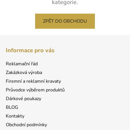
kategorie.
ZPĚT DO OBCHODU
Z
á
Informace pro vás
p
a
Reklamační řád
t
Zakázková výroba
í
Firemní a reklamní kravaty
Průvodce výběrem produktů
Dárkové poukazy
BLOG
Kontakty
Obchodní podmínky