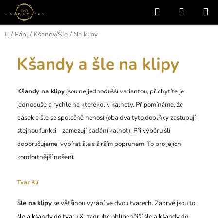
Přejít
Hledat
NÁKUP
na
KOŠÍK
obsah
Domů
/
Páni
/
Kšandy/Šle
/
Na klipy
Kšandy a šle na klipy
Kšandy na klipy
jsou nejjednodušší variantou, přichytíte je
jednoduše a rychle na kterékoliv kalhoty. Připomínáme, že
pásek a šle se společně nenosí (oba dva tyto doplňky zastupují
stejnou funkci - zamezují padání kalhot). Při výběru šlí
doporučujeme, vybírat šle s širším popruhem. To pro jejich
komfortnější nošení.
Tvar šlí
Šle na klipy
se většinou vyrábí ve dvou tvarech. Zaprvé jsou to
šle a kšandy do tvaru X
, zadruhé oblíbenější
šle a kšandy do