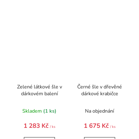
Zelené látkové šle v
Černé šle v dřevěné
dárkovém balení
dárkové krabičce
Skladem
(1 ks)
Na objednání
1 283 Kč
1 675 Kč
/ ks
/ ks