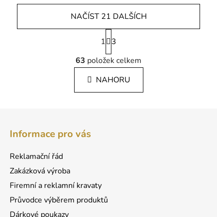
NAČÍST 21 DALŠÍCH
S
1
t
3
r
O
á
63
položek celkem
v
n
l
k
NAHORU
á
o
d
v
a
á
Z
c
n
á
í
í
Informace pro vás
p
p
r
a
Reklamační řád
v
t
k
Zakázková výroba
í
y
Firemní a reklamní kravaty
v
Průvodce výběrem produktů
ý
p
Dárkové poukazy