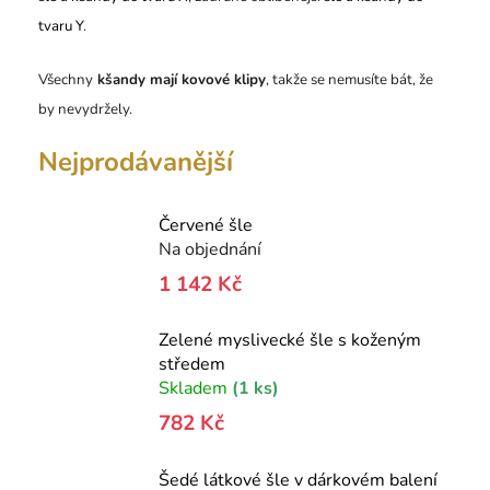
tvaru Y
.
Všechny
kšandy mají kovové klipy
, takže se nemusíte bát, že
by nevydržely.
Nejprodávanější
Červené šle
Na objednání
1 142 Kč
Zelené myslivecké šle s koženým
středem
Skladem
(1 ks)
782 Kč
Šedé látkové šle v dárkovém balení