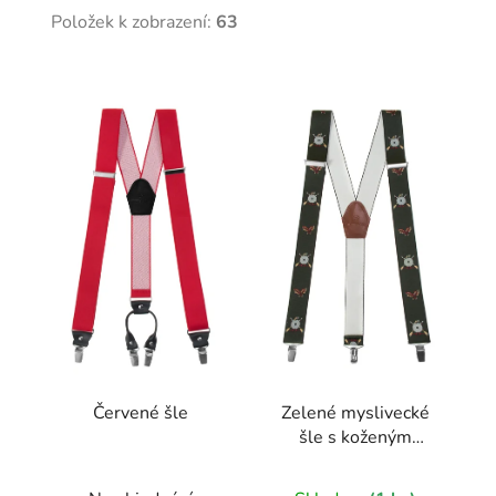
Položek k zobrazení:
63
V
ý
p
i
s
p
r
o
d
u
k
t
Červené šle
Zelené myslivecké
ů
šle s koženým
středem