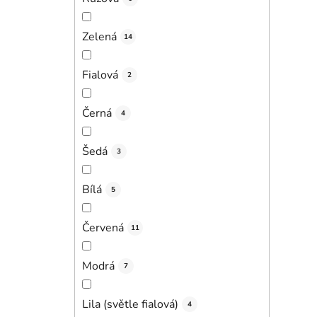
Zelená
14
Fialová
2
Černá
4
Šedá
3
Bílá
5
Červená
11
Modrá
7
Lila (světle fialová)
4