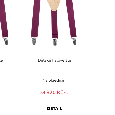
u
k
t
ů
le
Dětské fialové šle
)
Na objednání
370 Kč
od
s
/ ks
DETAIL