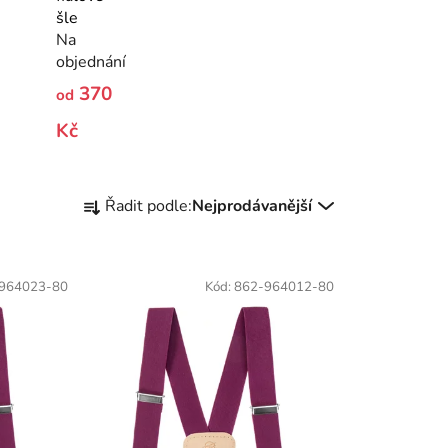
šle
Na
objednání
370
od
Kč
Ř
Řadit podle:
Nejprodávanější
a
z
e
964023-80
Kód:
862-964012-80
n
í
p
r
o
d