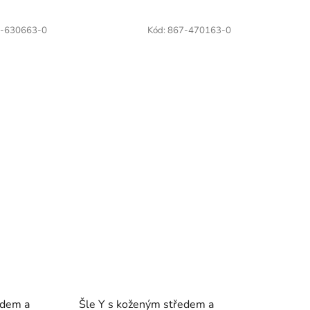
-630663-0
Kód:
867-470163-0
edem a
Šle Y s koženým středem a