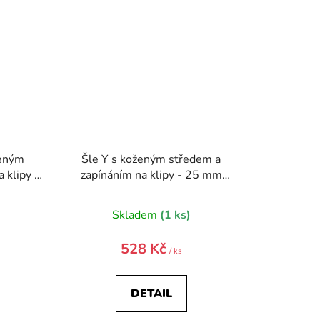
ženým
Šle Y s koženým středem a
 klipy -
zapínáním na klipy - 25 mm
balení
867-3863-0
0
)
Skladem
(1 ks)
528 Kč
/ ks
DETAIL