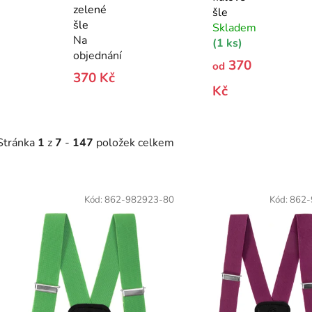
zelené
šle
šle
Skladem
Na
(1 ks)
objednání
370
od
370 Kč
Kč
Stránka
1
z
7
-
147
položek celkem
V
ý
Kód:
862-982923-80
Kód:
862-
p
s
p
r