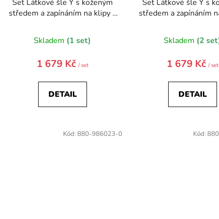
Set Látkové šle Y s koženým
Set Látkové šle Y s 
středem a zapínáním na klipy -
středem a zapínáním na
35 mm, motýlek a kapesníček
35 mm, motýlek a kap
886-986063-0
886-986023-
Skladem
(1 set)
Skladem
(2 set
1 679 Kč
1 679 Kč
/ set
/ set
DETAIL
DETAIL
Kód:
880-986023-0
Kód:
880