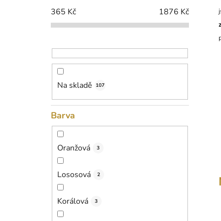
p
365
Kč
1876
Kč
a
n
e
l
Na skladě
107
Barva
Oranžová
3
Lososová
2
Korálová
3