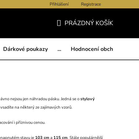
Přihlášení
Registrace
ukazy
BLOG
Kontakty
Obchodní podmínky
Och
PRÁZDNÝ KOŠÍK
NÁKUPNÍ
KOŠÍK
Dárkové poukazy
...
Hodnocení obchodu
B
ž dávno nejsou jen náhradou pásku. Jedná se o
stylový
 vsadíte na některý ze zajímavých vzorů.
racování i příznivou cenou.
nenapnutém stavu je
103 cm
a
115 cm
. Stále populárnější