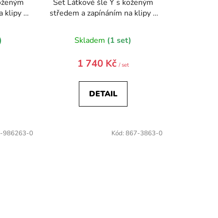
koženým
Set Látkové šle Y s koženým
 klipy -
středem a zapínáním na klipy -
esníček
35 mm, motýlek a kapesníček
0
881-986069-0
)
Skladem
(1 set)
1 740 Kč
/ set
DETAIL
-986263-0
Kód:
867-3863-0