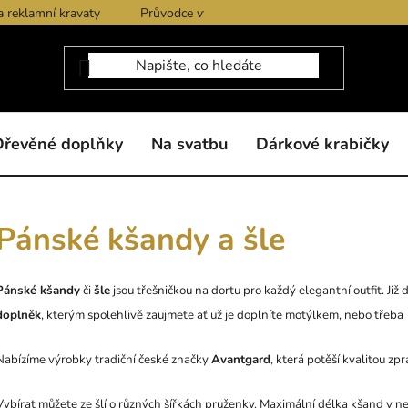
a reklamní kravaty
Průvodce výběrem produktů
Dárkové po
Dřevěné doplňky
Na svatbu
Dárkové krabičky
Pánské kšandy a šle
Pánské kšandy
či
šle
jsou třešničkou na dortu pro každý elegantní outfit. Ji
doplněk
, kterým spolehlivě zaujmete ať už je doplníte motýlkem, nebo třeba
Nabízíme výrobky tradiční české značky
Avantgard
, která potěší kvalitou zp
Vybírat můžete ze šlí o různých šířkách pruženky. Maximální délka kšand v 