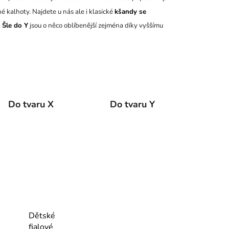
é kalhoty. Najdete u nás ale i klasické
kšandy se
.
Šle do Y
jsou o něco oblíbenější zejména díky vyššímu
Do tvaru X
Do tvaru Y
Dětské
fialové