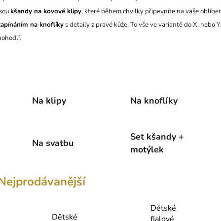
jsou
kšandy na kovové klipy
, které během chvilky připevníte na vaše oblíben
zapínáním na knoflíky
s detaily z pravé kůže. To vše ve variantě do X, nebo Y
pohodlí.
Na klipy
Na knoflíky
Set kšandy +
Na svatbu
motýlek
Nejprodávanější
Dětské
Dětské
fialové