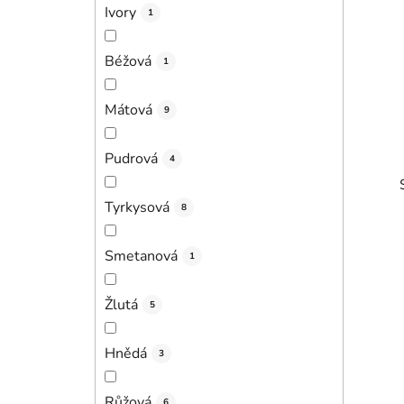
Ivory
1
Béžová
1
Mátová
9
Pudrová
4
Tyrkysová
8
Smetanová
1
Žlutá
i
5
Hnědá
3
Růžová
6