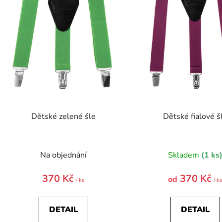
o
d
u
k
t
ů
Dětské zelené šle
Dětské fialové š
Na objednání
Skladem
(1 ks
370 Kč
370 Kč
od
/ ks
/ k
DETAIL
DETAIL