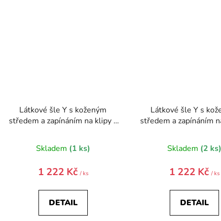
Látkové šle Y s koženým
Látkové šle Y s ko
středem a zapínáním na klipy -
středem a zapínáním na
35 mm - v dárkovém balení
35 mm - v dárkovém 
880-986023-0
880-986263-
Skladem
(1 ks)
Skladem
(2 ks
1 222 Kč
1 222 Kč
/ ks
/ ks
DETAIL
DETAIL