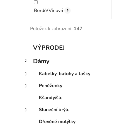
Bordó/Vínová
5
Položek k zobrazení:
147
K
Přeskočit
VÝPRODEJ
a
kategorie
t
Dámy
e
g
Kabelky, batohy a tašky
o
r
Peněženky
i
e
Kšandy/šle
Sluneční brýle
Dřevěné motýlky