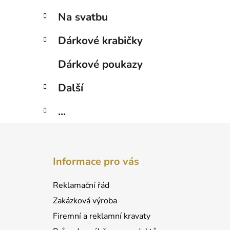
Na svatbu
Dárkové krabičky
Dárkové poukazy
Další
...
Z
á
Informace pro vás
p
a
Reklamační řád
t
Zakázková výroba
í
Firemní a reklamní kravaty