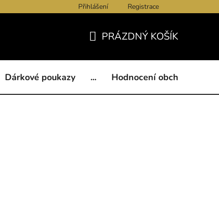
Přihlášení
Registrace
ukazy
BLOG
Kontakty
Obchodní podmínky
Och
PRÁZDNÝ KOŠÍK
NÁKUPNÍ
KOŠÍK
Dárkové poukazy
...
Hodnocení obchodu
B