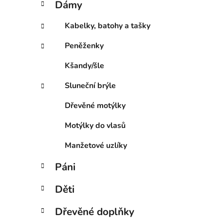
Dámy
e
p
g
a
Kabelky, batohy a tašky
o
n
r
Peněženky
e
i
l
e
Kšandy/šle
Sluneční brýle
Dřevěné motýlky
Motýlky do vlasů
Manžetové uzlíky
Páni
Děti
Dřevěné doplňky