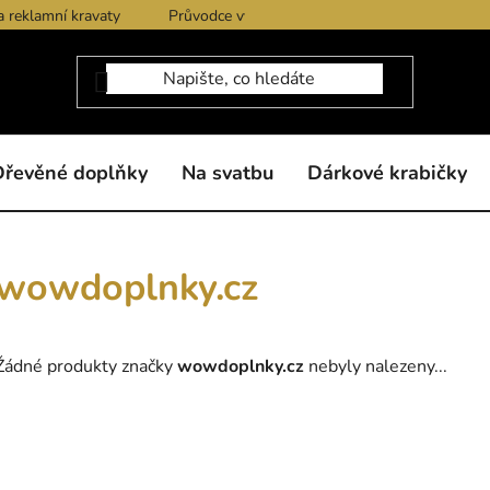
a reklamní kravaty
Průvodce výběrem produktů
Dárkové po
Dřevěné doplňky
Na svatbu
Dárkové krabičky
wowdoplnky.cz
Žádné produkty značky
wowdoplnky.cz
nebyly nalezeny...