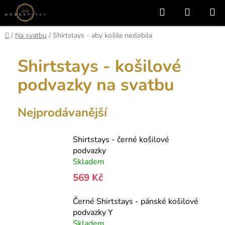
Přejít
Hledat
NÁKUP
na
KOŠÍK
obsah
Domů
/
Na svatbu
/
Shirtstays - aby košile nezlobila
Shirtstays - košilové
podvazky na svatbu
Nejprodávanější
Shirtstays - černé košilové
podvazky
Skladem
569 Kč
Černé Shirtstays - pánské košilové
podvazky Y
Skladem