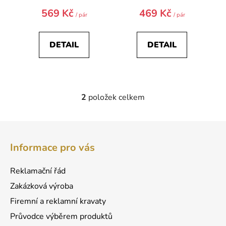
569 Kč
469 Kč
/ pár
/ pár
DETAIL
DETAIL
2
položek celkem
O
v
l
Z
á
á
d
Informace pro vás
p
a
a
c
Reklamační řád
t
í
Zakázková výroba
p
í
r
Firemní a reklamní kravaty
v
Průvodce výběrem produktů
k