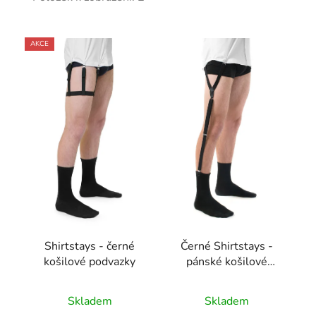
V
AKCE
ý
p
i
s
p
r
o
d
u
k
t
Shirtstays - černé
Černé Shirtstays -
ů
košilové podvazky
pánské košilové
podvazky Y
Skladem
Skladem