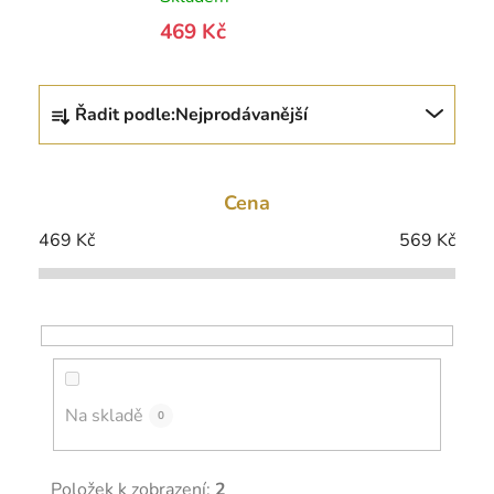
469 Kč
Ř
Řadit podle:
Nejprodávanější
a
z
e
Cena
n
í
469
Kč
569
Kč
p
r
o
d
u
k
Na skladě
0
t
ů
Položek k zobrazení:
2