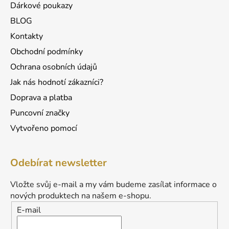
Dárkové poukazy
y
v
BLOG
ý
Kontakty
p
Obchodní podmínky
i
s
Ochrana osobních údajů
u
Jak nás hodnotí zákazníci?
Doprava a platba
Puncovní značky
Vytvořeno pomocí
Odebírat newsletter
Vložte svůj e-mail a my vám budeme zasílat informace o
nových produktech na našem e-shopu.
E-mail