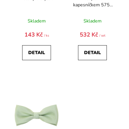
ů
kapesníčkem 575-
22444-0
Skladem
Skladem
143 Kč
532 Kč
/ ks
/ set
DETAIL
DETAIL