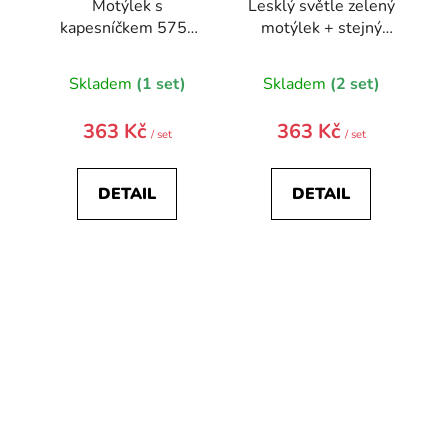
Motýlek s
Lesklý světle zelený
kapesníčkem 575-
motýlek + stejný
1342-0
kapesníček
Skladem
(1 set)
Skladem
(2 set)
363 Kč
363 Kč
/ set
/ set
DETAIL
DETAIL