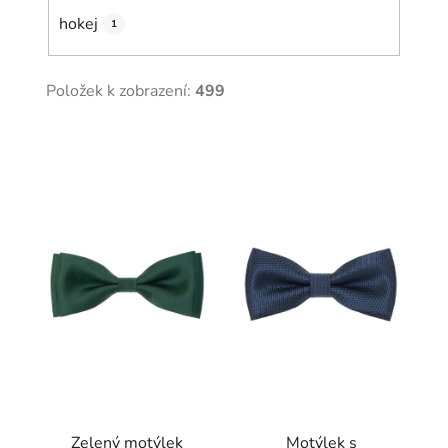
hokej
1
Položek k zobrazení:
499
V
ý
p
i
s
p
r
o
d
u
k
t
Zelený motýlek
Motýlek s