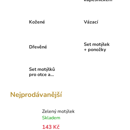
Kožené
Vázací
Set motýlek
Dřevěné
+ ponožky
Set motýlků
pro otce a
syna
Nejprodávanější
Zelený motýlek
Skladem
143 Kč