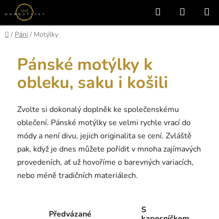
Přejít
Hledat
NÁKUP
na
KOŠÍK
obsah
Domů
/
Páni
/
Motýlky
Pánské motýlky k
obleku, saku i košili
Zvolte si dokonalý doplněk ke společenskému
oblečení. Pánské motýlky se velmi rychle vrací do
módy a není divu, jejich originalita se cení. Zvláště
pak, když je dnes můžete pořídit v mnoha zajímavých
provedeních, ať už hovoříme o barevných variacích,
nebo méně tradičních materiálech.
S
Předvázané
kapesníčkem