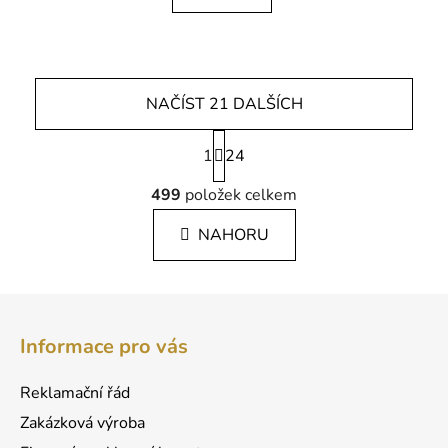
NAČÍST 21 DALŠÍCH
S
1
t
24
r
O
á
499
položek celkem
v
n
l
k
NAHORU
á
o
d
v
a
á
Z
c
n
á
í
í
Informace pro vás
p
p
r
a
Reklamační řád
v
t
k
Zakázková výroba
í
y