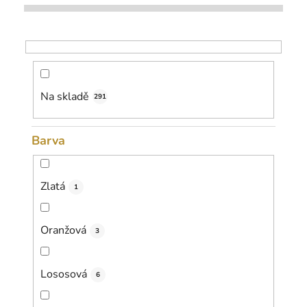
p
r
o
d
u
k
Na skladě
291
t
ů
Barva
Zlatá
1
Oranžová
3
Lososová
6