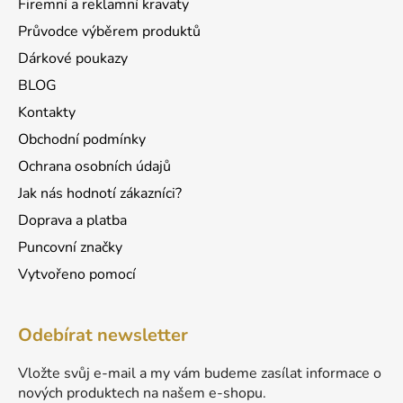
Firemní a reklamní kravaty
v
Průvodce výběrem produktů
ý
p
Dárkové poukazy
i
BLOG
s
u
Kontakty
Obchodní podmínky
Ochrana osobních údajů
Jak nás hodnotí zákazníci?
Doprava a platba
Puncovní značky
Vytvořeno pomocí
Odebírat newsletter
Vložte svůj e-mail a my vám budeme zasílat informace o
nových produktech na našem e-shopu.