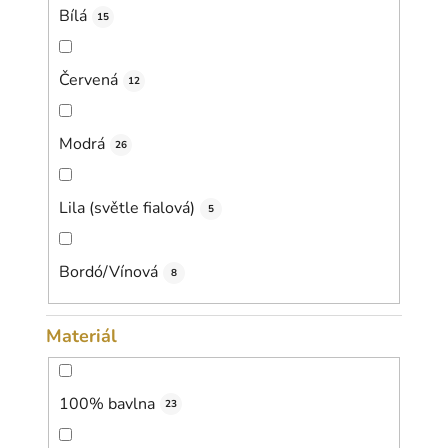
Bílá
15
Červená
12
Modrá
26
Lila (světle fialová)
5
Bordó/Vínová
8
Materiál
100% bavlna
23