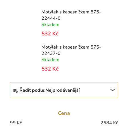
Motýlek s kapesníčkem 575-
22444-0
Skladem
532 Kč
Motýlek s kapesníčkem 575-
22437-0
Skladem
532 Kč
Ř
Řadit podle:
Nejprodávanější
a
z
e
Cena
n
í
99
Kč
2684
Kč