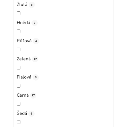
Žlutá
6
Hnědá
7
Růžová
4
Zelená
12
Fialová
8
Černá
17
Šedá
6