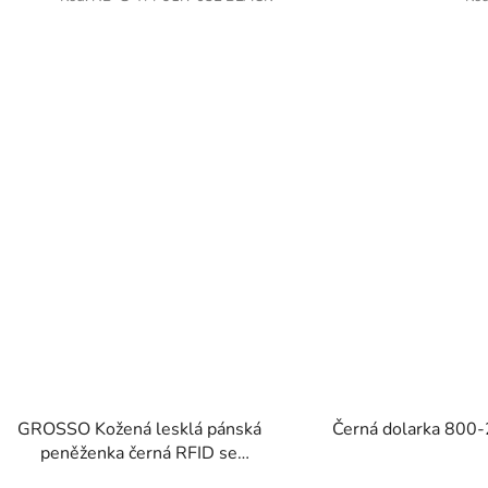
GROSSO Kožená lesklá pánská
Černá dolarka 800
peněženka černá RFID se
zápinkou v krabičce