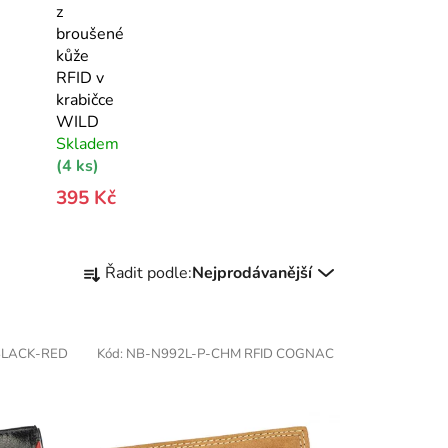
z
broušené
kůže
RFID v
krabičce
WILD
Skladem
(4 ks)
395 Kč
Ř
Řadit podle:
Nejprodávanější
a
z
e
BLACK-RED
Kód:
NB-N992L-P-CHM RFID COGNAC
n
í
p
r