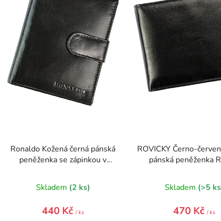
p
r
o
d
u
k
t
ů
Ronaldo Kožená černá pánská
ROVICKY Černo-červen
peněženka se zápinkou v
pánská peněženka R
krabičce
krabičce
Skladem
(2 ks)
Skladem
(>5 ks
440 Kč
470 Kč
/ ks
/ ks