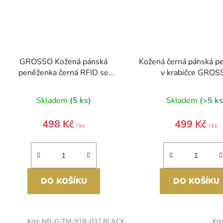
GROSSO Kožená pánská
Kožená černá pánská p
peněženka černá RFID se
v krabičce GROS
zápinkou v krabičce
Skladem
(5 ks)
Skladem
(>5 ks
498 Kč
499 Kč
/ ks
/ ks
DO KOŠÍKU
DO KOŠÍKU
Kód:
NB-G-TM-91R-032 BLACK
Kó