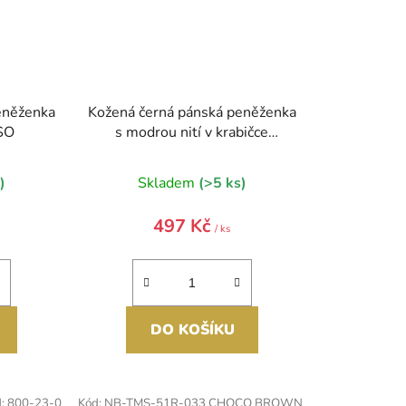
eněženka
Kožená černá pánská peněženka
SO
s modrou nití v krabičce
GROSSO
)
Skladem
(>5 ks)
497 Kč
/ ks
DO KOŠÍKU
d:
800-23-0
Kód:
NB-TMS-51R-033 CHOCO BROWN