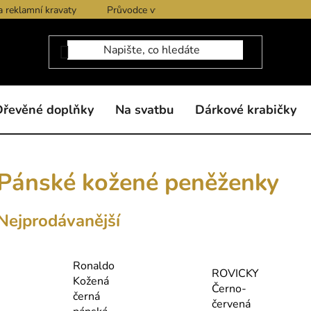
a reklamní kravaty
Průvodce výběrem produktů
Dárkové po
Dřevěné doplňky
Na svatbu
Dárkové krabičky
Pánské kožené peněženky
Nejprodávanější
Ronaldo
ROVICKY
Kožená
Černo-
černá
červená