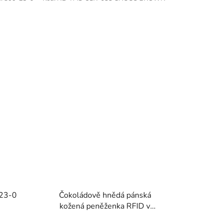
-23-0
Čokoládově hnědá pánská
kožená peněženka RFID v
krabičce GROSSO