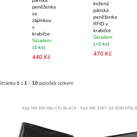
pánská
kožená
peněženka
pánská
se
peněženka
zápinkou
RFID v
v
krabičce
krabičce
Skladem
Skladem
(>5 ks)
(2 ks)
470 Kč
440 Kč
Stránka
1
z
1
-
10
položek celkem
V
ý
Kód:
NB-RM-06L-CFL BLACK
Kód:
NB-1567-03-BOR RFID 
p
s