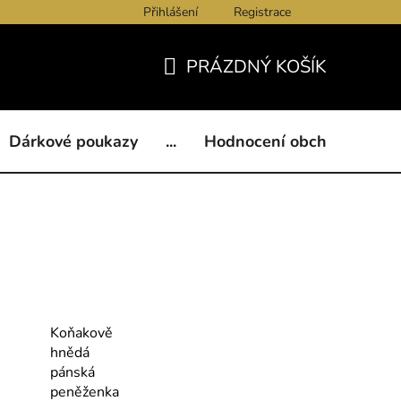
Přihlášení
Registrace
ukazy
BLOG
Kontakty
Obchodní podmínky
Och
PRÁZDNÝ KOŠÍK
NÁKUPNÍ
KOŠÍK
Dárkové poukazy
...
Hodnocení obchodu
B
Koňakově
hnědá
pánská
peněženka