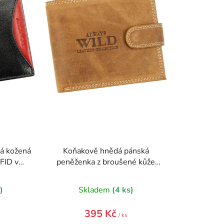
o
d
u
k
t
ů
á kožená
Koňakově hnědá pánská
FID v
peněženka z broušené kůže
RFID v krabičce WILD
)
Skladem
(4 ks)
395 Kč
/ ks