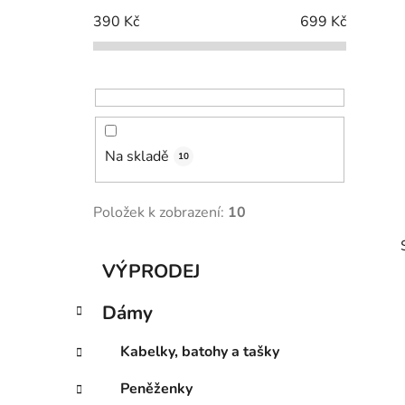
p
390
Kč
699
Kč
a
n
e
l
Na skladě
10
Položek k zobrazení:
10
K
Přeskočit
VÝPRODEJ
a
kategorie
t
Dámy
e
g
Kabelky, batohy a tašky
o
i
r
Peněženky
i