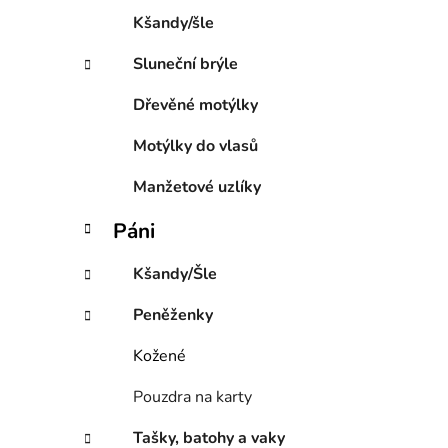
e
Kšandy/šle
Sluneční brýle
Dřevěné motýlky
Motýlky do vlasů
Manžetové uzlíky
Páni
Kšandy/Šle
Peněženky
Kožené
Pouzdra na karty
Tašky, batohy a vaky