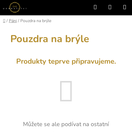
Přejít
Hledat
NÁKUP
na
KOŠÍK
obsah
Domů
/
Páni
/
Pouzdra na brýle
Pouzdra na brýle
Produkty teprve připravujeme.
Můžete se ale podívat na ostatní