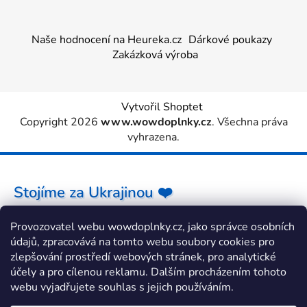
Naše hodnocení na Heureka.cz
Dárkové poukazy
Zakázková výroba
Vytvořil Shoptet
Copyright 2026
www.wowdoplnky.cz
. Všechna práva
vyhrazena.
Stojíme za Ukrajinou ❤️
Provozovatel webu wowdoplnky.cz, jako správce osobních
Jak a čím pomoci »
údajů, zpracovává na tomto webu soubory cookies pro
zlepšování prostředí webových stránek, pro analytické
účely a pro cílenou reklamu. Dalším procházením tohoto
webu vyjadřujete souhlas s jejich používáním.