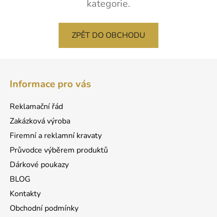
kategorie.
ZPĚT DO OBCHODU
Z
á
Informace pro vás
p
a
Reklamační řád
t
Zakázková výroba
í
Firemní a reklamní kravaty
Průvodce výběrem produktů
Dárkové poukazy
BLOG
Kontakty
Obchodní podmínky