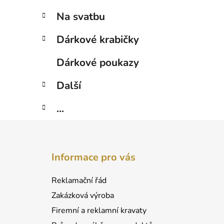
Na svatbu
Dárkové krabičky
Dárkové poukazy
Další
...
Z
á
Informace pro vás
p
a
Reklamační řád
t
Zakázková výroba
í
Firemní a reklamní kravaty