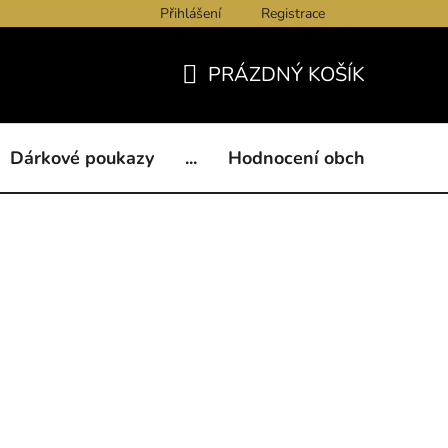
Přihlášení
Registrace
ukazy
BLOG
Kontakty
Obchodní podmínky
Och
PRÁZDNÝ KOŠÍK
NÁKUPNÍ
KOŠÍK
Dárkové poukazy
...
Hodnocení obchodu
B