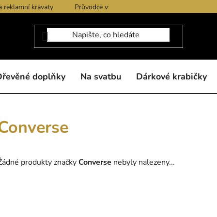
a reklamní kravaty
Průvodce výběrem produktů
Dárkové po
Dřevěné doplňky
Na svatbu
Dárkové krabičky
Converse
Žádné produkty značky
Converse
nebyly nalezeny...