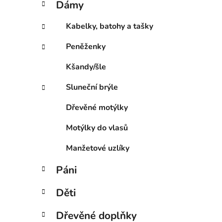
Dámy
e
p
g
a
Kabelky, batohy a tašky
o
n
r
Peněženky
e
i
l
e
Kšandy/šle
Sluneční brýle
Dřevěné motýlky
Motýlky do vlasů
Manžetové uzlíky
Páni
Děti
Dřevěné doplňky