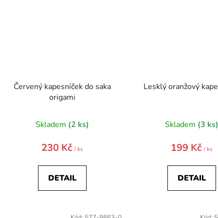
Červený kapesníček do saka
Lesklý oranžový kape
origami
Skladem
(2 ks)
Skladem
(3 ks
230 Kč
199 Kč
/ ks
/ ks
DETAIL
DETAIL
Kód:
577-9863-0
Kód:
5