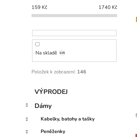
p
159
Kč
1740
Kč
a
n
e
l
Na skladě
115
Položek k zobrazení:
146
K
Přeskočit
VÝPRODEJ
a
kategorie
t
Dámy
e
g
Kabelky, batohy a tašky
o
r
Peněženky
i