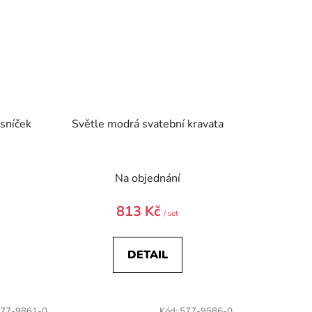
sníček
Světle modrá svatební kravata
)
Na objednání
813 Kč
/ set
DETAIL
77-9861-0
Kód:
577-9586-0