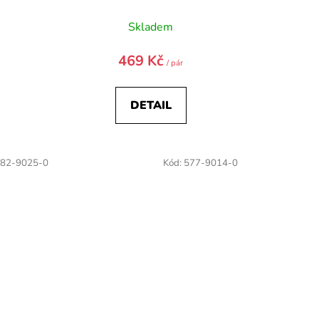
Skladem
469 Kč
/ pár
DETAIL
82-9025-0
Kód:
577-9014-0