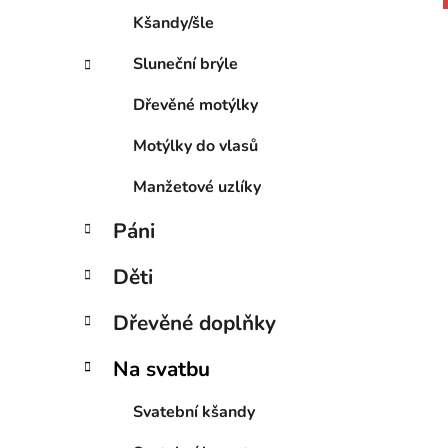
e
Kšandy/šle
Sluneční brýle
i
Dřevěné motýlky
Motýlky do vlasů
Manžetové uzlíky
Páni
Děti
Dřevěné doplňky
Na svatbu
Svatební kšandy