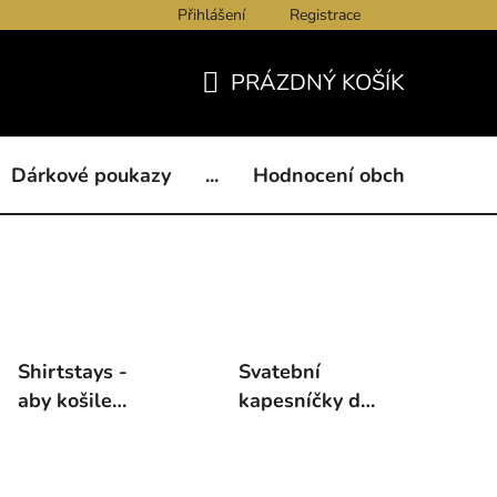
Přihlášení
Registrace
ukazy
BLOG
Kontakty
Obchodní podmínky
Och
PRÁZDNÝ KOŠÍK
NÁKUPNÍ
KOŠÍK
Dárkové poukazy
...
Hodnocení obchodu
B
Shirtstays -
Svatební
aby košile
kapesníčky do
nezlobila
saka