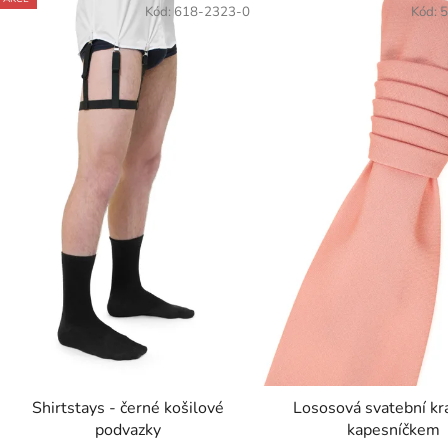
ý
Kód:
618-2323-0
Kód:
5
p
s
p
r
o
d
u
k
t
ů
Shirtstays - černé košilové
Lososová svatební kr
podvazky
kapesníčkem