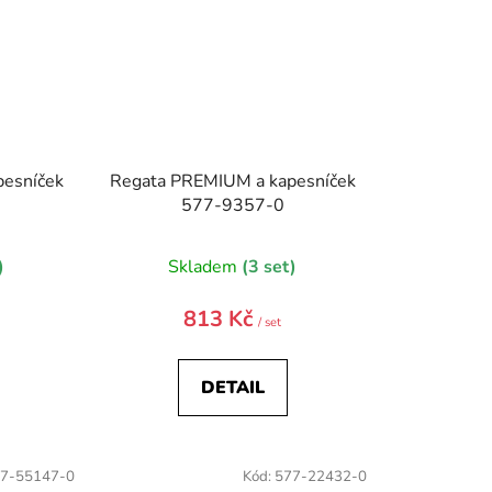
esníček
Regata PREMIUM a kapesníček
577-9357-0
)
Skladem
(3 set)
813 Kč
/ set
DETAIL
7-55147-0
Kód:
577-22432-0