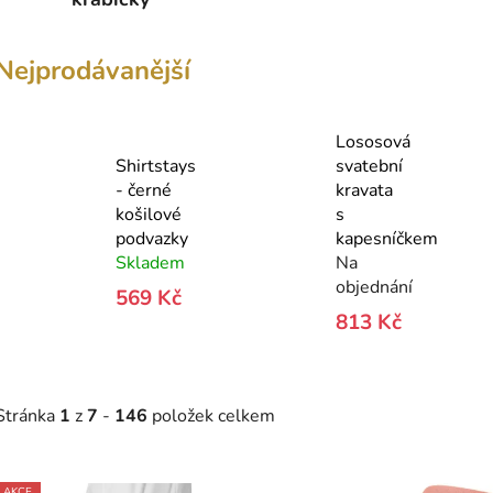
Nejprodávanější
Lososová
Shirtstays
svatební
- černé
kravata
košilové
s
podvazky
kapesníčkem
Skladem
Na
objednání
569 Kč
813 Kč
Stránka
1
z
7
-
146
položek celkem
V
AKCE