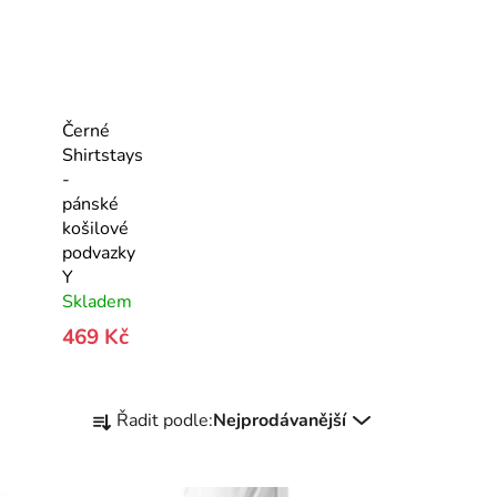
Černé
Shirtstays
-
pánské
košilové
podvazky
Y
Skladem
469 Kč
Ř
Řadit podle:
Nejprodávanější
a
z
e