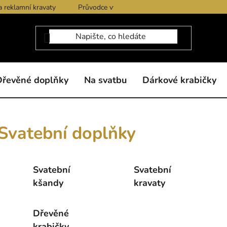
a reklamní kravaty
Průvodce výběrem produktů
Dárkové po
Dřevěné doplňky
Na svatbu
Dárkové krabičky
Svatební doplňky
Svatební
Svatební
kšandy
kravaty
Dřevěné
krabičky