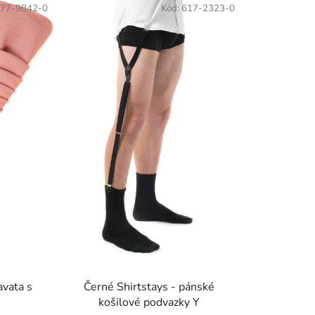
77-9842-0
Kód:
617-2323-0
n
í
p
r
o
d
u
k
t
ů
avata s
Černé Shirtstays - pánské
košilové podvazky Y