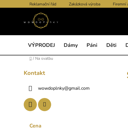
Přejít
Reklamační řád
Zakázková výroba
Firemní 
na
obsah
VÝPRODEJ
Dámy
Páni
Děti
Domů
/
Na svatbu
P
Kontakt
o
s
wowdoplnky
@
gmail.com
t
r
a
n
n
Cena
í