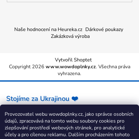
Naše hodnocení na Heureka.cz
Dárkové poukazy
Zakázková výroba
Vytvořil Shoptet
Copyright 2026
www.wowdoplnky.cz
. Všechna práva
vyhrazena.
Stojíme za Ukrajinou ❤️
Provozovatel webu wowdoplnky.cz, jako správce osobních
Jak a čím pomoci »
údajů, zpracovává na tomto webu soubory cookies pro
zlepšování prostředí webových stránek, pro analytické
účely a pro cílenou reklamu. Dalším procházením tohoto