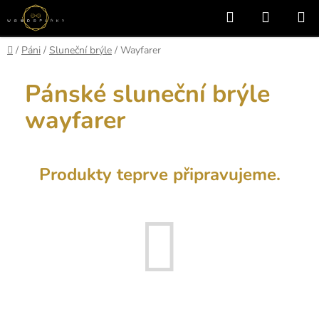
Přejít
Hledat
NÁKUP
na
KOŠÍK
obsah
Domů
/
Páni
/
Sluneční brýle
/
Wayfarer
Pánské sluneční brýle
wayfarer
Produkty teprve připravujeme.