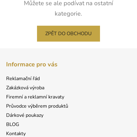
Můžete se ale podívat na ostatní
kategorie.
ZPĚT DO OBCHODU
Z
á
Informace pro vás
p
a
Reklamační řád
t
Zakázková výroba
í
Firemní a reklamní kravaty
Průvodce výběrem produktů
Dárkové poukazy
BLOG
Kontakty