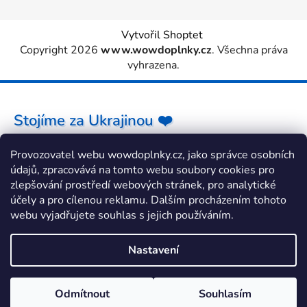
Vytvořil Shoptet
Copyright 2026
www.wowdoplnky.cz
. Všechna práva
vyhrazena.
Stojíme za Ukrajinou ❤️
Provozovatel webu wowdoplnky.cz, jako správce osobních
Jak a čím pomoci »
údajů, zpracovává na tomto webu soubory cookies pro
zlepšování prostředí webových stránek, pro analytické
účely a pro cílenou reklamu. Dalším procházením tohoto
webu vyjadřujete souhlas s jejich používáním.
Nastavení
Odmítnout
Souhlasím