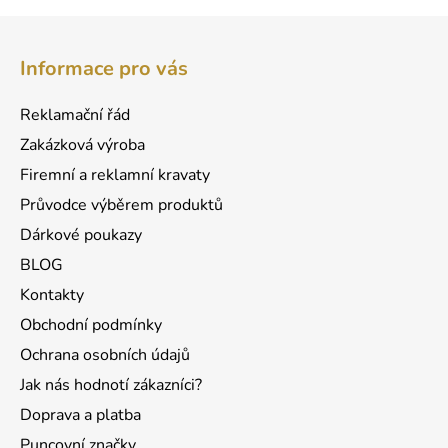
v
l
Z
á
á
d
Informace pro vás
p
a
a
c
Reklamační řád
t
í
Zakázková výroba
p
í
r
Firemní a reklamní kravaty
v
Průvodce výběrem produktů
k
Dárkové poukazy
y
v
BLOG
ý
Kontakty
p
Obchodní podmínky
i
s
Ochrana osobních údajů
u
Jak nás hodnotí zákazníci?
Doprava a platba
Puncovní značky