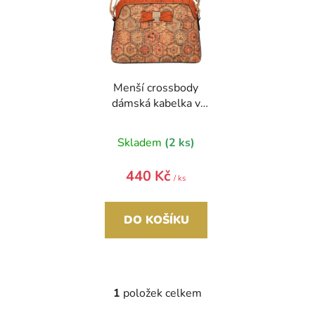
o
u
d
k
u
t
k
ů
t
Menší crossbody
ů
dámská kabelka v
korkovém designu
SE322 CORK 4
Skladem
(2 ks)
440 Kč
/ ks
DO KOŠÍKU
1
položek celkem
O