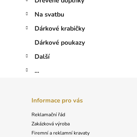
Dřevěné doplňky
Na svatbu
Dárkové krabičky
Dárkové poukazy
Další
...
Z
á
Informace pro vás
p
a
Reklamační řád
t
Zakázková výroba
í
Firemní a reklamní kravaty