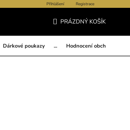
Přihlášení
Registrace
ukazy
BLOG
Kontakty
Obchodní podmínky
Och
PRÁZDNÝ KOŠÍK
NÁKUPNÍ
KOŠÍK
Dárkové poukazy
...
Hodnocení obchodu
B