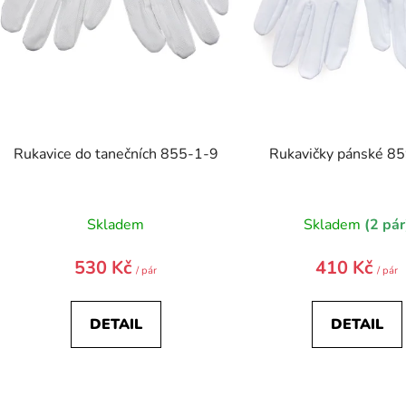
k
t
ů
Rukavice do tanečních 855-1-9
Rukavičky pánské 8
Skladem
Skladem
(2 pár
530 Kč
410 Kč
/ pár
/ pár
DETAIL
DETAIL
O