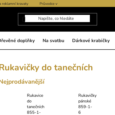
a reklamní kravaty
Průvodce výběrem produktů
Dárkové po
Dřevěné doplňky
Na svatbu
Dárkové krabičky
Rukavičky do tanečních
Nejprodávanější
Rukavice
Rukavičky
do
pánské
tanečních
859-1-
855-1-
6