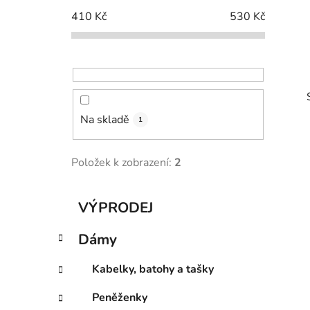
p
410
Kč
530
Kč
a
n
e
l
Na skladě
1
Položek k zobrazení:
2
i
K
Přeskočit
VÝPRODEJ
a
kategorie
t
Dámy
e
g
Kabelky, batohy a tašky
o
r
Peněženky
i