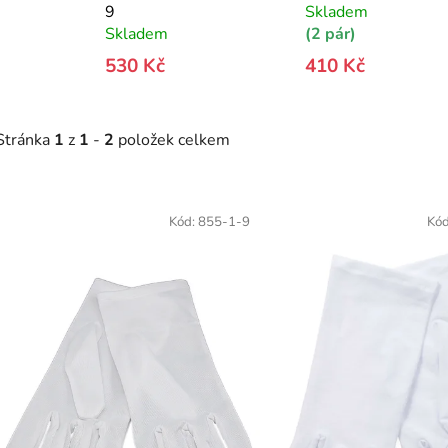
9
Skladem
Skladem
(2 pár)
530 Kč
410 Kč
Stránka
1
z
1
-
2
položek celkem
V
ý
Kód:
855-1-9
Kó
p
s
p
r
o
d
u