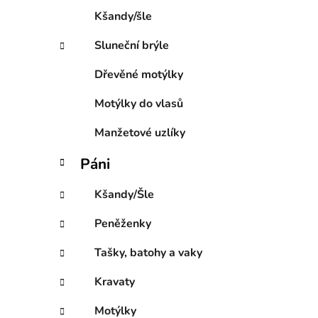
e
Kšandy/šle
Sluneční brýle
Dřevěné motýlky
Motýlky do vlasů
Manžetové uzlíky
Páni
Kšandy/Šle
Peněženky
Tašky, batohy a vaky
Kravaty
Motýlky