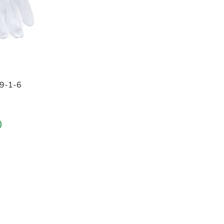
ů
59-1-6
)