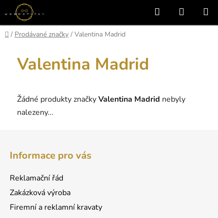
Přejít
Hledat
NÁKUP
na
KOŠÍK
obsah
Domů
/
Prodávané značky
/
Valentina Madrid
Valentina Madrid
Žádné produkty značky
Valentina Madrid
nebyly
nalezeny...
Z
á
Informace pro vás
p
a
Reklamační řád
t
Zakázková výroba
í
Firemní a reklamní kravaty