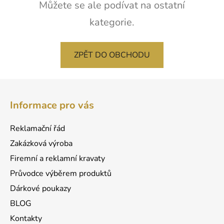
Můžete se ale podívat na ostatní
kategorie.
ZPĚT DO OBCHODU
Z
á
Informace pro vás
p
a
Reklamační řád
t
Zakázková výroba
í
Firemní a reklamní kravaty
Průvodce výběrem produktů
Dárkové poukazy
BLOG
Kontakty