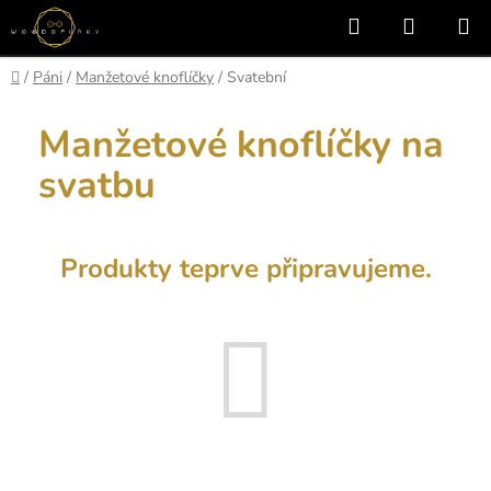
Přejít
Hledat
NÁKUP
na
KOŠÍK
obsah
Domů
/
Páni
/
Manžetové knoflíčky
/
Svatební
Manžetové knoflíčky na
svatbu
Produkty teprve připravujeme.