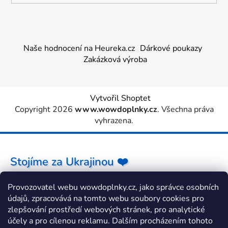
Naše hodnocení na Heureka.cz
Dárkové poukazy
Zakázková výroba
Vytvořil Shoptet
Copyright 2026
www.wowdoplnky.cz
. Všechna práva
vyhrazena.
Stojíme za Ukrajinou ❤️
Provozovatel webu wowdoplnky.cz, jako správce osobních
Jak a čím pomoci »
údajů, zpracovává na tomto webu soubory cookies pro
zlepšování prostředí webových stránek, pro analytické
účely a pro cílenou reklamu. Dalším procházením tohoto