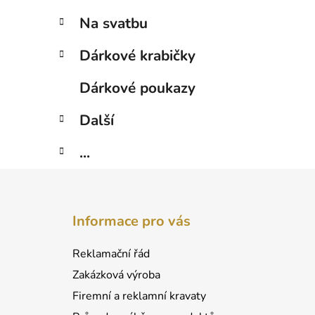
Na svatbu
Dárkové krabičky
Dárkové poukazy
Další
...
Z
á
Informace pro vás
p
a
Reklamační řád
t
Zakázková výroba
í
Firemní a reklamní kravaty