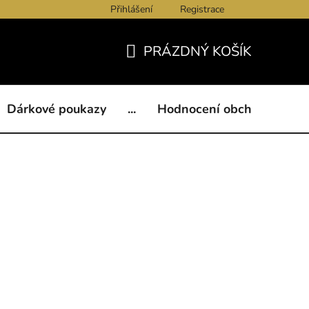
Přihlášení
Registrace
ukazy
BLOG
Kontakty
Obchodní podmínky
Och
PRÁZDNÝ KOŠÍK
NÁKUPNÍ
KOŠÍK
Dárkové poukazy
...
Hodnocení obchodu
B