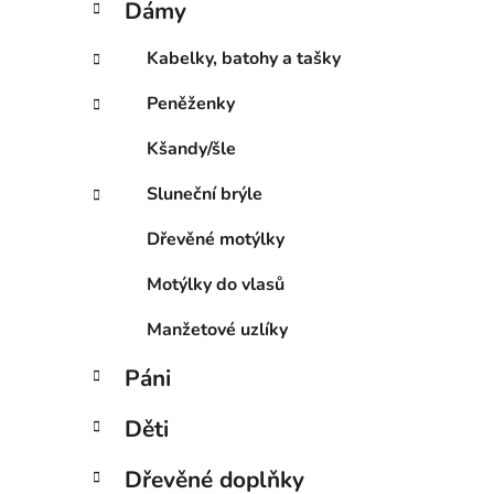
Dámy
e
p
g
a
Kabelky, batohy a tašky
o
n
r
Peněženky
e
i
l
e
Kšandy/šle
Sluneční brýle
Dřevěné motýlky
Motýlky do vlasů
Manžetové uzlíky
Páni
Děti
Dřevěné doplňky