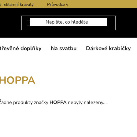
a reklamní kravaty
Průvodce výběrem produktů
Dárkové po
Dřevěné doplňky
Na svatbu
Dárkové krabičky
HOPPA
Žádné produkty značky
HOPPA
nebyly nalezeny...