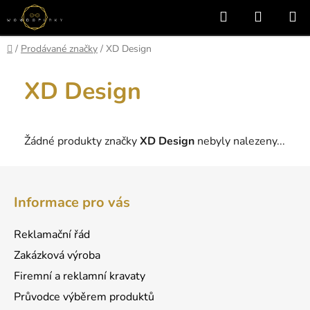
Přejít
Hledat
NÁKUP
na
KOŠÍK
obsah
Domů
/
Prodávané značky
/
XD Design
XD Design
Žádné produkty značky
XD Design
nebyly nalezeny...
Z
á
Informace pro vás
p
a
Reklamační řád
t
Zakázková výroba
í
Firemní a reklamní kravaty
Průvodce výběrem produktů