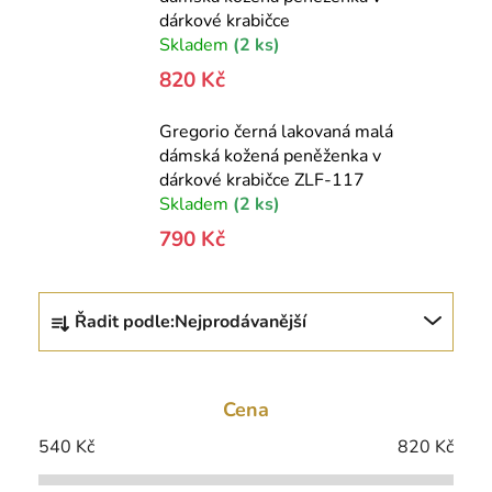
dárkové krabičce
Skladem
(2 ks)
820 Kč
Gregorio černá lakovaná malá
dámská kožená peněženka v
dárkové krabičce ZLF-117
Skladem
(2 ks)
790 Kč
Ř
Řadit podle:
Nejprodávanější
a
z
e
Cena
n
í
540
Kč
820
Kč
p