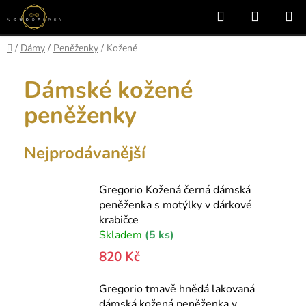
Přejít
Hledat
NÁKUP
na
KOŠÍK
obsah
Domů
/
Dámy
/
Peněženky
/
Kožené
Dámské kožené
peněženky
Nejprodávanější
Gregorio Kožená černá dámská
peněženka s motýlky v dárkové
krabičce
Skladem
(5 ks)
820 Kč
Gregorio tmavě hnědá lakovaná
dámská kožená peněženka v