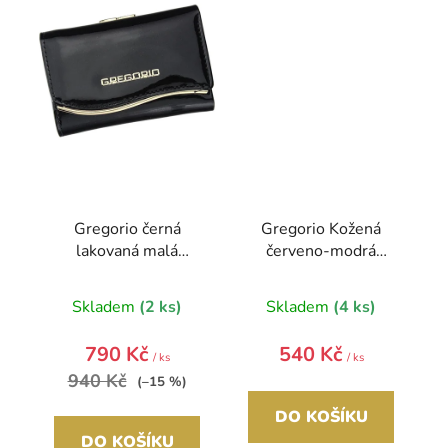
Gregorio černá
Gregorio Kožená
lakovaná malá
červeno-modrá
dámská kožená
dámská peněženka v
peněženka v dárkové
dárkové krabičce
Skladem
(2 ks)
Skladem
(4 ks)
krabičce ZLF-117
790 Kč
540 Kč
/ ks
/ ks
940 Kč
(–15 %)
DO KOŠÍKU
DO KOŠÍKU