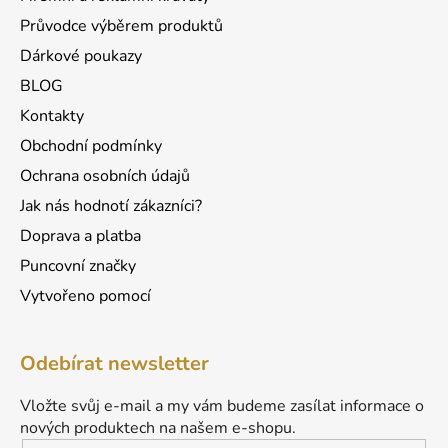
v
Průvodce výběrem produktů
k
Dárkové poukazy
y
v
BLOG
ý
Kontakty
p
Obchodní podmínky
i
s
Ochrana osobních údajů
u
Jak nás hodnotí zákazníci?
Doprava a platba
Puncovní značky
Vytvořeno pomocí
Odebírat newsletter
Vložte svůj e-mail a my vám budeme zasílat informace o
nových produktech na našem e-shopu.