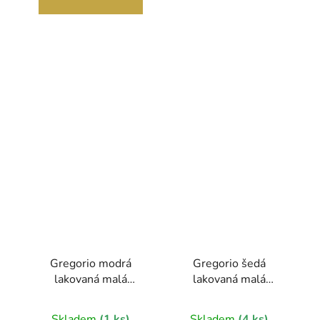
Gregorio modrá
Gregorio šedá
lakovaná malá
lakovaná malá
dámská kožená
dámská kožená
peněženka v dárkové
peněženka v dárkové
Skladem
(1 ks)
Skladem
(4 ks)