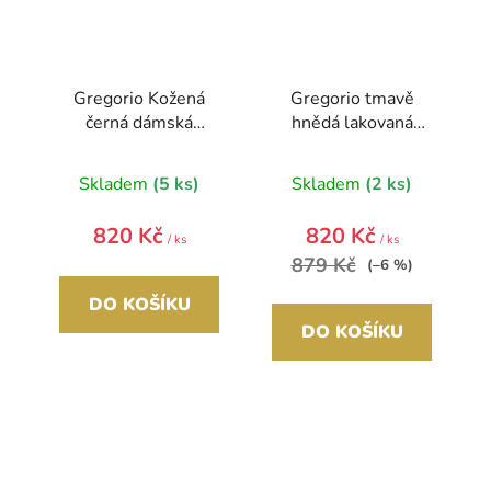
d
u
k
t
Gregorio Kožená
Gregorio tmavě
ů
černá dámská
hnědá lakovaná
peněženka s
dámská kožená
motýlky v dárkové
peněženka v dárkové
Skladem
(5 ks)
Skladem
(2 ks)
krabičce
krabičce
820 Kč
820 Kč
/ ks
/ ks
879 Kč
(–6 %)
DO KOŠÍKU
DO KOŠÍKU