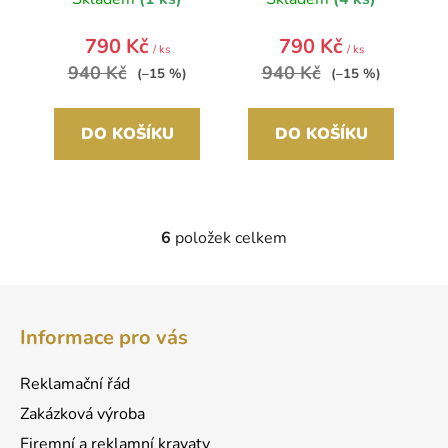
krabičce ZLF-117
krabičce ZLF-117
790 Kč
790 Kč
/ ks
/ ks
940 Kč
940 Kč
(–15 %)
(–15 %)
DO KOŠÍKU
DO KOŠÍKU
6
položek celkem
O
v
l
Z
á
á
d
Informace pro vás
p
a
a
c
Reklamační řád
t
í
Zakázková výroba
p
í
r
Firemní a reklamní kravaty