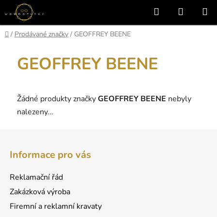
Přejít
Hledat
NÁKUP
na
KOŠÍK
obsah
Domů
/
Prodávané značky
/
GEOFFREY BEENE
GEOFFREY BEENE
Žádné produkty značky
GEOFFREY BEENE
nebyly
nalezeny...
Z
á
Informace pro vás
p
a
Reklamační řád
t
Zakázková výroba
í
Firemní a reklamní kravaty