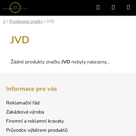
Přejít
Hledat
NÁKUP
na
KOŠÍK
obsah
Domů
/
Prodávané značky
/
JVD
JVD
Žádné produkty značky
JVD
nebyly nalezeny...
Z
á
Informace pro vás
p
a
Reklamační řád
t
Zakázková výroba
í
Firemní a reklamní kravaty
Průvodce výběrem produktů