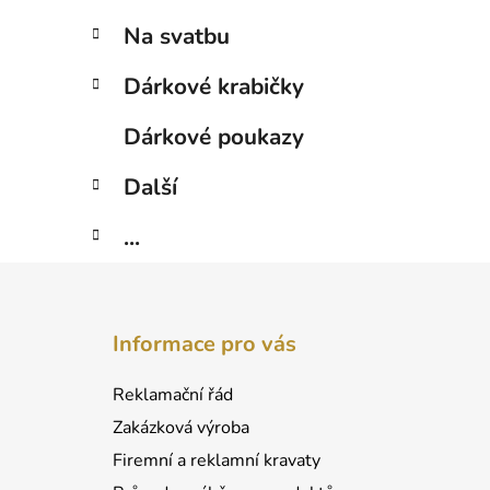
Na svatbu
Dárkové krabičky
Dárkové poukazy
Další
...
Z
á
Informace pro vás
p
a
Reklamační řád
t
Zakázková výroba
í
Firemní a reklamní kravaty