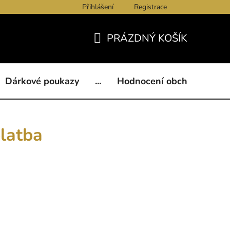
Přihlášení
Registrace
ukazy
BLOG
Kontakty
Obchodní podmínky
Och
PRÁZDNÝ KOŠÍK
NÁKUPNÍ
KOŠÍK
Dárkové poukazy
...
Hodnocení obchodu
B
latba