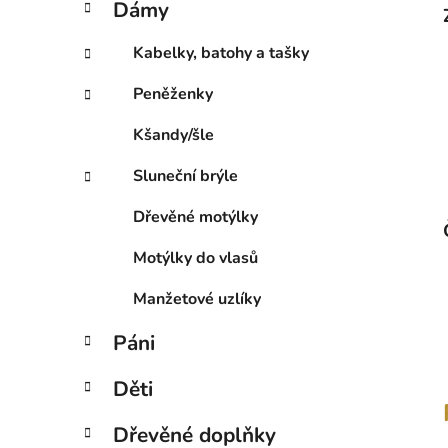
Dámy
e
p
g
a
Kabelky, batohy a tašky
o
n
r
Peněženky
e
i
l
e
Kšandy/šle
Sluneční brýle
Dřevěné motýlky
Motýlky do vlasů
Manžetové uzlíky
Páni
Děti
Dřevěné doplňky