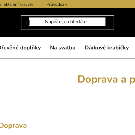
a reklamní kravaty
Průvodce výběrem produktů
Dárkové po
Dřevěné doplňky
Na svatbu
Dárkové krabičky
Doprava a p
Doprava