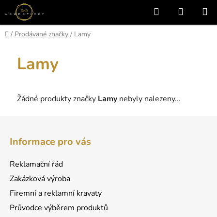
Přejít
Hledat
NÁKUP
na
KOŠÍK
obsah
Domů
/
Prodávané značky
/
Lamy
Lamy
Žádné produkty značky
Lamy
nebyly nalezeny...
Z
á
Informace pro vás
p
a
Reklamační řád
t
Zakázková výroba
í
Firemní a reklamní kravaty
Průvodce výběrem produktů