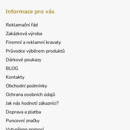
á
á
d
Informace pro vás
p
a
a
c
Reklamační řád
t
í
Zakázková výroba
p
í
r
Firemní a reklamní kravaty
v
Průvodce výběrem produktů
k
Dárkové poukazy
y
v
BLOG
ý
Kontakty
p
Obchodní podmínky
i
s
Ochrana osobních údajů
u
Jak nás hodnotí zákazníci?
Doprava a platba
Puncovní značky
Vytvořeno pomocí