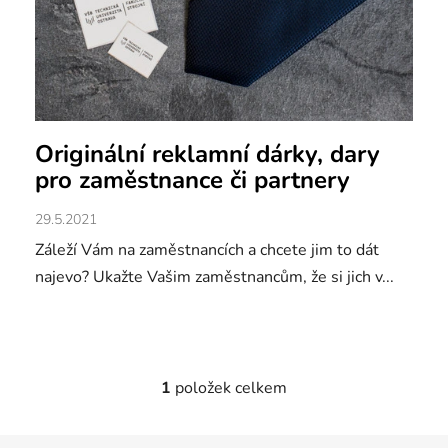
Originální reklamní dárky, dary
pro zaměstnance či partnery
29.5.2021
Záleží Vám na zaměstnancích a chcete jim to dát
najevo? Ukažte Vašim zaměstnancům, že si jich v...
1
položek celkem
O
v
l
Z