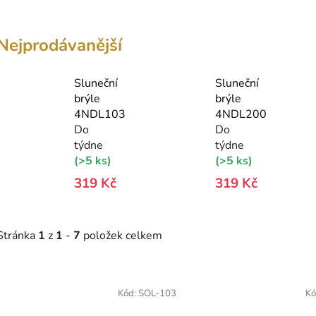
Nejprodávanější
Sluneční
Sluneční
brýle
brýle
4NDL103
4NDL200
Do
Do
týdne
týdne
(>5 ks)
(>5 ks)
319 Kč
319 Kč
Stránka
1
z
1
-
7
položek celkem
V
ý
Kód:
SOL-103
Kó
p