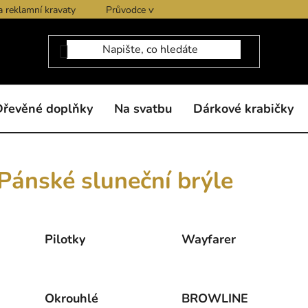
a reklamní kravaty
Průvodce výběrem produktů
Dárkové po
Dřevěné doplňky
Na svatbu
Dárkové krabičky
Pánské sluneční brýle
Pilotky
Wayfarer
Okrouhlé
BROWLINE