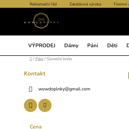
Přejít
Reklamační řád
Zakázková výroba
Firemní 
na
obsah
VÝPRODEJ
Dámy
Páni
Děti
Domů
/
Páni
/
Sluneční brýle
P
Kontakt
o
s
wowdoplnky
@
gmail.com
t
r
a
n
n
Cena
í