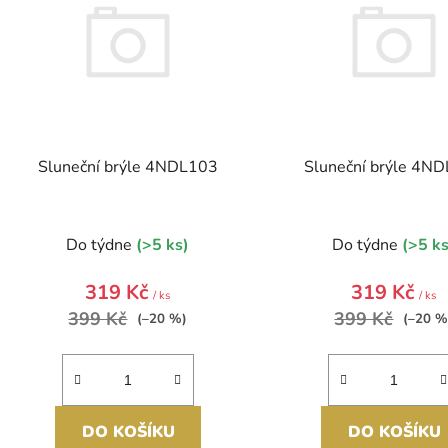
s
p
r
o
d
Sluneční brýle 4NDL103
Sluneční brýle 4N
u
k
t
Do týdne
(>5 ks)
Do týdne
(>5 ks
ů
319 Kč
319 Kč
/ ks
/ ks
399 Kč
399 Kč
(–20 %)
(–20 %
DO KOŠÍKU
DO KOŠÍKU