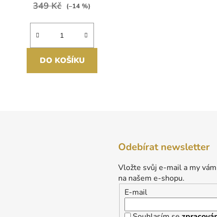
349 Kč
(–14 %)
DO KOŠÍKU
O
v
l
á
d
Odebírat newsletter
a
c
Vložte svůj e-mail a my vám
í
na našem e-shopu.
p
E-mail
r
v
k
Souhlasím se
zpracován