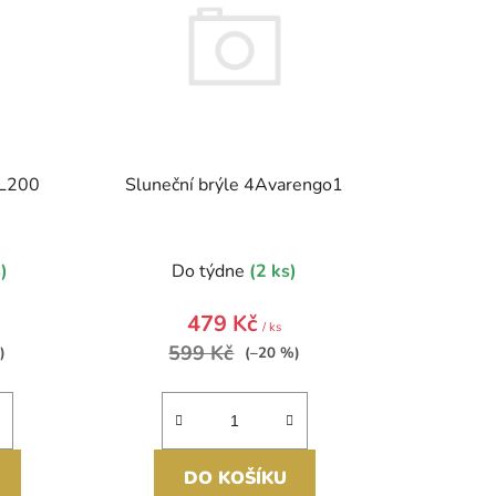
í
p
r
o
d
u
k
DL200
Sluneční brýle 4Avarengo1
t
ů
)
Do týdne
(2 ks)
479 Kč
/ ks
599 Kč
)
(–20 %)
DO KOŠÍKU