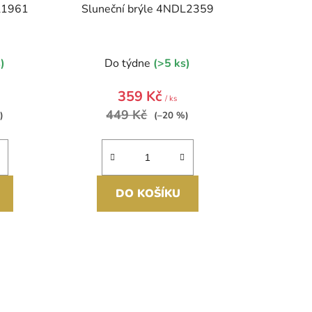
L1961
Sluneční brýle 4NDL2359
)
Do týdne
(>5 ks)
359 Kč
/ ks
449 Kč
)
(–20 %)
DO KOŠÍKU