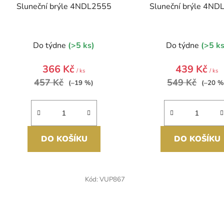
Sluneční brýle 4NDL2555
Sluneční brýle 4ND
Do týdne
(>5 ks)
Do týdne
(>5 ks
366 Kč
439 Kč
/ ks
/ ks
457 Kč
549 Kč
(–19 %)
(–20 %
DO KOŠÍKU
DO KOŠÍKU
Kód:
VUP867