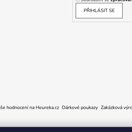
y
PŘIHLÁSIT SE
v
ý
p
i
s
u
še hodnocení na Heureka.cz
Dárkové poukazy
Zakázková výr
a práva vyhrazena.