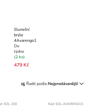
Sluneční
brýle
4Avarengo1
Do
týdne
(2 ks)
479 Kč
Ř
Řadit podle:
Nejprodávanější
a
z
e
d:
SOL-200
Kód:
SOL-AVARENGO1
n