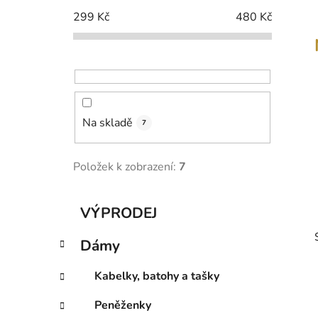
p
299
Kč
480
Kč
a
n
e
l
Na skladě
7
Položek k zobrazení:
7
K
Přeskočit
VÝPRODEJ
a
kategorie
t
Dámy
e
g
Kabelky, batohy a tašky
o
r
Peněženky
i