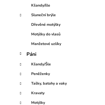
e
i
Kšandy/šle
Sluneční brýle
Dřevěné motýlky
Motýlky do vlasů
Manžetové uzlíky
Páni
Kšandy/Šle
Peněženky
Tašky, batohy a vaky
Kravaty
Motýlky