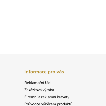
Z
á
Informace pro vás
p
a
Reklamační řád
t
Zakázková výroba
í
Firemní a reklamní kravaty
Průvodce výběrem produktů