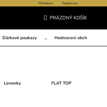
Přihlášení
Registrace
ukazy
BLOG
Kontakty
Obchodní podmínky
Och
PRÁZDNÝ KOŠÍK
NÁKUPNÍ
KOŠÍK
Dárkové poukazy
...
Hodnocení obchodu
B
Lenonky
FLAT TOP