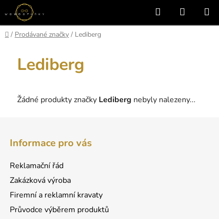
Přejít
Hledat
NÁKUP
na
KOŠÍK
obsah
Domů
/
Prodávané značky
/
Lediberg
Lediberg
Žádné produkty značky
Lediberg
nebyly nalezeny...
Z
á
Informace pro vás
p
a
Reklamační řád
t
Zakázková výroba
í
Firemní a reklamní kravaty
Průvodce výběrem produktů