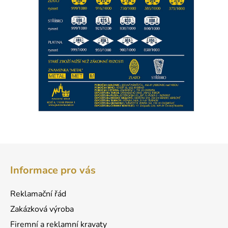
Z
á
Informace pro vás
p
a
Reklamační řád
t
Zakázková výroba
í
Firemní a reklamní kravaty