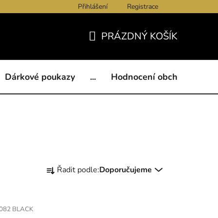
Přihlášení
Registrace
ukazy
BLOG
Kontakty
Obchodní podmínky
Och
PRÁZDNÝ KOŠÍK
NÁKUPNÍ
KOŠÍK
Dárkové poukazy
...
Hodnocení obchodu
B
Ř
Řadit podle:
Doporučujeme
a
z
e
082 BLACK
n