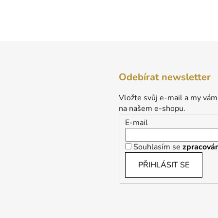
p
r
v
k
y
v
ý
p
Odebírat newsletter
i
s
Vložte svůj e-mail a my vám
u
na našem e-shopu.
E-mail
Souhlasím se
zpracován
PŘIHLÁSIT SE