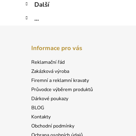
Další
...
Z
á
Informace pro vás
p
a
Reklamační řád
t
Zakázková výroba
í
Firemní a reklamní kravaty
Průvodce výběrem produktů
Dárkové poukazy
BLOG
Kontakty
Obchodní podmínky
Ochrana osobních údajů