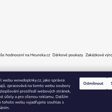
še hodnocení na Heureka.cz
Dárkové poukazy
Zakázková výr
a práva vyhrazena.
l webu wowdoplnky.cz, jako správce
Odmítnout
ajů, zpracovává na tomto webu soubory
 zlepšování prostředí webových stránek,
ké účely a pro cílenou reklamu. Dalším
 tohoto webu vyjadřujete souhlas s
váním.