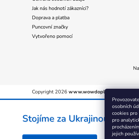
Jak nás hodnotí zákazníci?
Doprava a platba
Puncovní značky
Vytvořeno pomocí
Na
Copyright 2026
www.wowdoplnky.cz
. Všechn
Provozovate
osobních úd
cookies pro
Stojíme za Ukrajinou ❤️
pro analytic
procházením
jejich použí