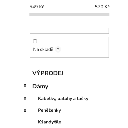
p
549
Kč
570
Kč
i
a
n
e
l
Na skladě
2
K
Přeskočit
VÝPRODEJ
a
kategorie
t
Dámy
e
g
Kabelky, batohy a tašky
o
r
Peněženky
i
e
Kšandy/šle