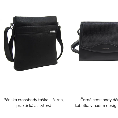
p
s
p
r
o
d
u
k
t
ů
Pánská crossbody taška – černá,
Černá crossbody d
praktická a stylová
kabelka v hadím desi
BERRY