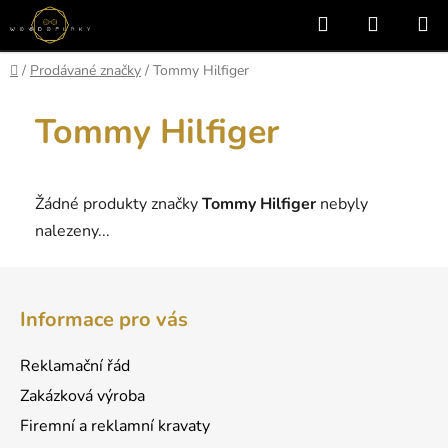
Přejít
Hledat
NÁKUP
na
KOŠÍK
obsah
Domů
/
Prodávané značky
/
Tommy Hilfiger
Tommy Hilfiger
Žádné produkty značky
Tommy Hilfiger
nebyly
nalezeny...
Z
á
Informace pro vás
p
a
Reklamační řád
t
Zakázková výroba
í
Firemní a reklamní kravaty