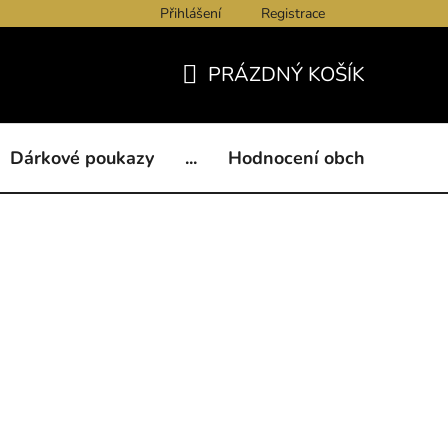
Přihlášení
Registrace
ukazy
BLOG
Kontakty
Obchodní podmínky
Och
PRÁZDNÝ KOŠÍK
NÁKUPNÍ
KOŠÍK
Dárkové poukazy
...
Hodnocení obchodu
B