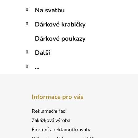
Na svatbu
Dárkové krabičky
Dárkové poukazy
Další
...
Z
á
Informace pro vás
p
a
Reklamační řád
t
Zakázková výroba
í
Firemní a reklamní kravaty