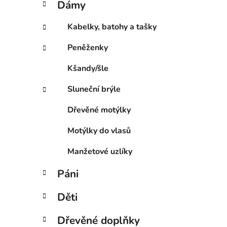
Dámy
e
p
g
a
Kabelky, batohy a tašky
o
n
r
Peněženky
e
i
l
e
Kšandy/šle
Sluneční brýle
Dřevěné motýlky
Motýlky do vlasů
Manžetové uzlíky
Páni
Děti
Dřevěné doplňky