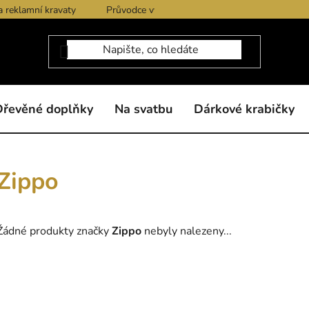
a reklamní kravaty
Průvodce výběrem produktů
Dárkové po
Dřevěné doplňky
Na svatbu
Dárkové krabičky
Zippo
Žádné produkty značky
Zippo
nebyly nalezeny...