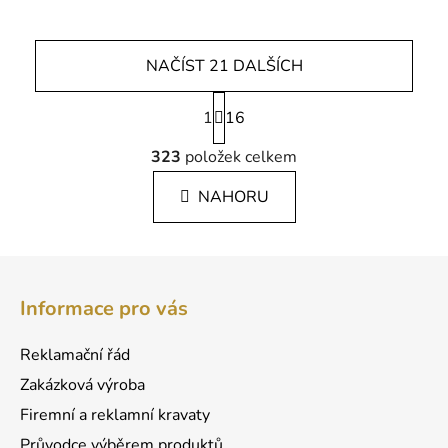
NAČÍST 21 DALŠÍCH
S
1
t
16
r
O
á
323
položek celkem
v
n
l
k
NAHORU
á
o
d
v
a
á
Z
c
n
á
í
í
Informace pro vás
p
p
r
a
Reklamační řád
v
t
k
Zakázková výroba
í
y
Firemní a reklamní kravaty
v
Průvodce výběrem produktů