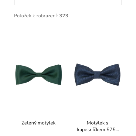
Položek k zobrazení:
323
V
ý
p
i
s
p
r
o
d
u
k
t
Zelený motýlek
Motýlek s
ů
kapesníčkem 575-