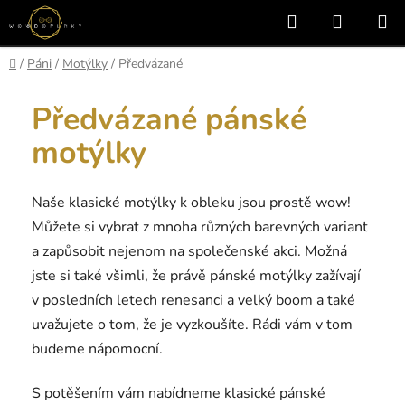
Přejít
Hledat
NÁKUP
na
KOŠÍK
obsah
Domů
/
Páni
/
Motýlky
/
Předvázané
Předvázané pánské
motýlky
Naše klasické motýlky k obleku jsou prostě wow!
Můžete si vybrat z mnoha různých barevných variant
a zapůsobit nejenom na společenské akci. Možná
jste si také všimli, že právě pánské motýlky zažívají
v posledních letech renesanci a velký boom a také
uvažujete o tom, že je vyzkoušíte. Rádi vám v tom
budeme nápomocní.
S potěšením vám nabídneme klasické pánské