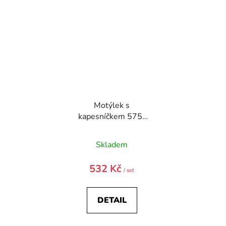
Motýlek s
kapesníčkem 575-
22631-0
Skladem
532 Kč
/ set
DETAIL