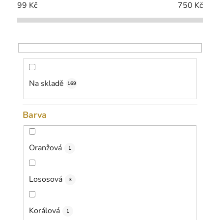
í
99
Kč
750
Kč
p
r
o
d
u
k
Na skladě
169
t
ů
Barva
Oranžová
1
Lososová
3
Korálová
1