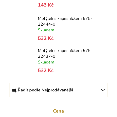
143 Kč
Motýlek s kapesníčkem 575-
22444-0
Skladem
532 Kč
Motýlek s kapesníčkem 575-
22437-0
Skladem
532 Kč
Ř
Řadit podle:
Nejprodávanější
a
z
e
Cena
n