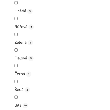
Hnědá
3
Růžová
2
Zelená
6
Fialová
5
Černá
9
Šedá
3
Bílá
10