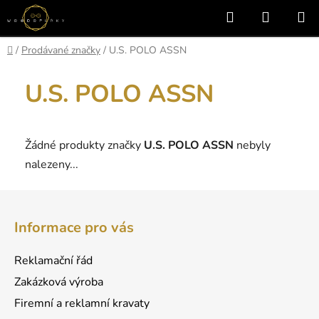
Přejít
Hledat
NÁKUP
na
KOŠÍK
obsah
Domů
/
Prodávané značky
/
U.S. POLO ASSN
U.S. POLO ASSN
Žádné produkty značky
U.S. POLO ASSN
nebyly
nalezeny...
Z
á
Informace pro vás
p
a
Reklamační řád
t
Zakázková výroba
í
Firemní a reklamní kravaty