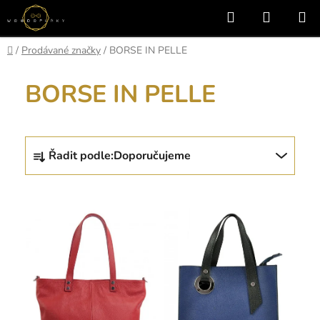
Přejít
Hledat
NÁKUP
na
KOŠÍK
obsah
Domů
/
Prodávané značky
/
BORSE IN PELLE
BORSE IN PELLE
Ř
Řadit podle:
Doporučujeme
a
z
V
e
ý
n
p
í
i
p
s
r
p
o
r
d