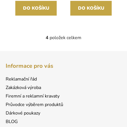
DO KOŠÍKU
DO KOŠÍKU
4
položek celkem
O
v
l
Z
á
á
d
Informace pro vás
p
a
a
c
Reklamační řád
t
í
Zakázková výroba
p
í
r
Firemní a reklamní kravaty
v
Průvodce výběrem produktů
k
Dárkové poukazy
y
v
BLOG