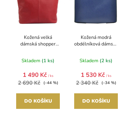
o
u
d
k
u
t
k
ů
t
Kožená velká
Kožená modrá
ů
dámská shopper
obdélníková dámská
kabelka Juliette
kabelka do ruky
červená
Skladem
(1 ks)
Skladem
(2 ks)
1 490 Kč
1 530 Kč
/ ks
/ ks
2 690 Kč
2 340 Kč
(–44 %)
(–34 %)
DO KOŠÍKU
DO KOŠÍKU