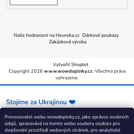
Naše hodnocení na Heureka.cz
Dárkové poukazy
Zakázková výroba
Vytvořil Shoptet
Copyright 2026
www.wowdoplnky.cz
. Všechna práva
vyhrazena.
Stojíme za Ukrajinou ❤️
Provozovatel webu wowdoplnky.cz, jako správce osobních
Jak a čím pomoci »
údajů, zpracovává na tomto webu soubory cookies pro
zlepšování prostředí webových stránek, pro analytické