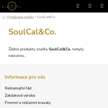
Přejít
Hledat
NÁKUP
na
KOŠÍK
obsah
Domů
/
Prodávané značky
/
SoulCal&Co.
SoulCal&Co.
Žádné produkty značky
SoulCal&Co.
nebyly
nalezeny...
Z
á
Informace pro vás
p
a
Reklamační řád
t
Zakázková výroba
í
Firemní a reklamní kravaty