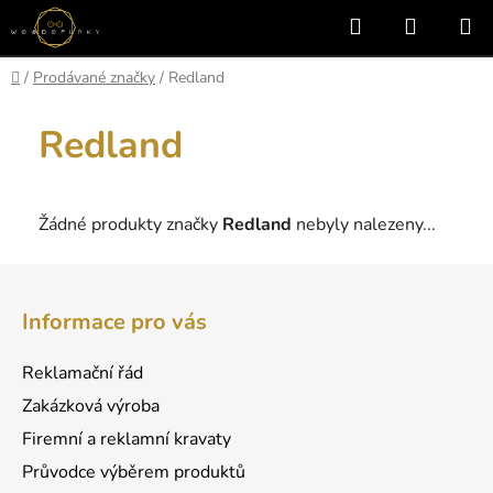
Přejít
Hledat
NÁKUP
na
KOŠÍK
obsah
Domů
/
Prodávané značky
/
Redland
Redland
Žádné produkty značky
Redland
nebyly nalezeny...
Z
á
Informace pro vás
p
a
Reklamační řád
t
Zakázková výroba
í
Firemní a reklamní kravaty
Průvodce výběrem produktů