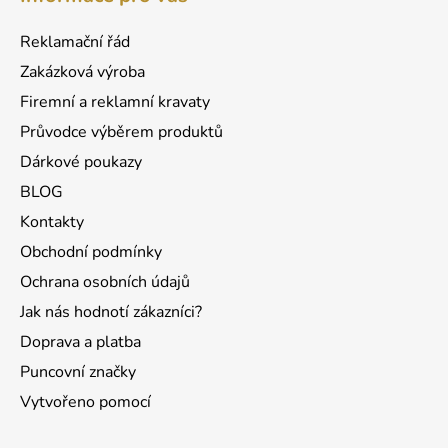
p
a
a
c
Reklamační řád
t
í
Zakázková výroba
p
í
r
Firemní a reklamní kravaty
v
Průvodce výběrem produktů
k
Dárkové poukazy
y
v
BLOG
ý
Kontakty
p
Obchodní podmínky
i
s
Ochrana osobních údajů
u
Jak nás hodnotí zákazníci?
Doprava a platba
Puncovní značky
Vytvořeno pomocí