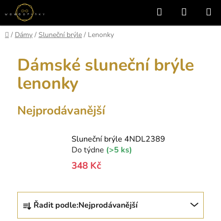
Přejít
Hledat
NÁKUP
na
KOŠÍK
obsah
Domů
/
Dámy
/
Sluneční brýle
/
Lenonky
Dámské sluneční brýle
lenonky
Nejprodávanější
Sluneční brýle 4NDL2389
Do týdne
(>5 ks)
348 Kč
Ř
Řadit podle:
Nejprodávanější
a