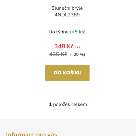
r
Sluneční brýle
o
4NDL2389
d
u
Do týdne
(>5 ks)
k
348 Kč
t
/ ks
ů
435 Kč
(–20 %)
DO KOŠÍKU
1
položek celkem
O
v
l
Z
á
á
d
Informace pro vás