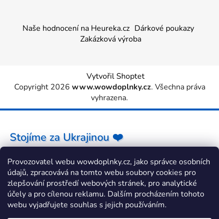
Naše hodnocení na Heureka.cz
Dárkové poukazy
Zakázková výroba
Vytvořil Shoptet
Copyright 2026
www.wowdoplnky.cz
. Všechna práva
vyhrazena.
Stojíme za Ukrajinou ❤️
Provozovatel webu wowdoplnky.cz, jako správce osobních
Jak a čím pomoci »
údajů, zpracovává na tomto webu soubory cookies pro
zlepšování prostředí webových stránek, pro analytické
účely a pro cílenou reklamu. Dalším procházením tohoto
webu vyjadřujete souhlas s jejich používáním.