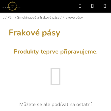
Přejít
Hledat
NÁKUP
na
KOŠÍK
obsah
Domů
/
Páni
/
Smokingové a frakové pásy
/
Frakové pásy
Frakové pásy
Produkty teprve připravujeme.
Můžete se ale podívat na ostatní