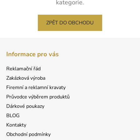
kategorie.
ZPĚT DO OBCHODU
Z
á
Informace pro vás
p
a
Reklamační řád
t
Zakázková výroba
í
Firemní a reklamní kravaty
Průvodce výběrem produktů
Dárkové poukazy
BLOG
Kontakty
Obchodní podmínky