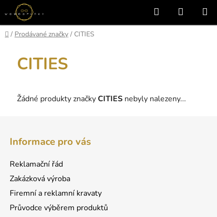
Přejít
Hledat
NÁKUP
na
KOŠÍK
obsah
Domů
/
Prodávané značky
/
CITIES
CITIES
Žádné produkty značky
CITIES
nebyly nalezeny...
Z
á
Informace pro vás
p
a
Reklamační řád
t
Zakázková výroba
í
Firemní a reklamní kravaty
Průvodce výběrem produktů