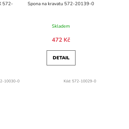
X 572-
Spona na kravatu 572-20139-0
)
Skladem
472 Kč
DETAIL
2-10030-0
Kód:
572-10029-0