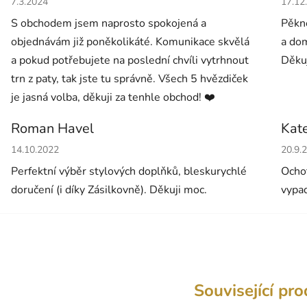
7.3.2024
17.12
S obchodem jsem naprosto spokojená a
Pěkné
objednávám již poněkolikáté. Komunikace skvělá
a dom
a pokud potřebujete na poslední chvíli vytrhnout
Děkuj
trn z paty, tak jste tu správně. Všech 5 hvězdiček
je jasná volba, děkuji za tenhle obchod! ❤️
Roman Havel
Kat
Hodnocení obchodu je 5 z 5 hvězdiček.
Hodno
14.10.2022
20.9.
Perfektní výběr stylových doplňků, bleskurychlé
Ochot
doručení (i díky Zásilkovně). Děkuji moc.
vypad
Související pr