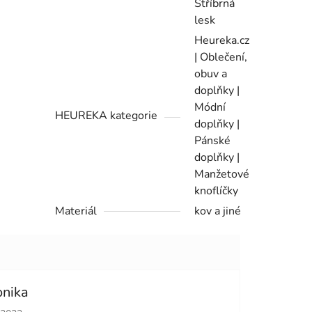
Stříbrná
lesk
Heureka.cz
| Oblečení,
obuv a
doplňky |
Módní
HEUREKA kategorie
doplňky |
Pánské
doplňky |
Manžetové
knoflíčky
Materiál
kov a jiné
onika
cení obchodu je 5 z 5 hvězdiček.