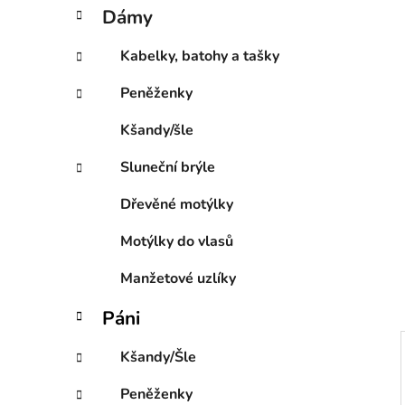
í
t
Dámy
e
p
g
a
Kabelky, batohy a tašky
o
n
r
Peněženky
e
i
l
e
Kšandy/šle
Sluneční brýle
Dřevěné motýlky
Motýlky do vlasů
Manžetové uzlíky
Páni
Kšandy/Šle
Peněženky