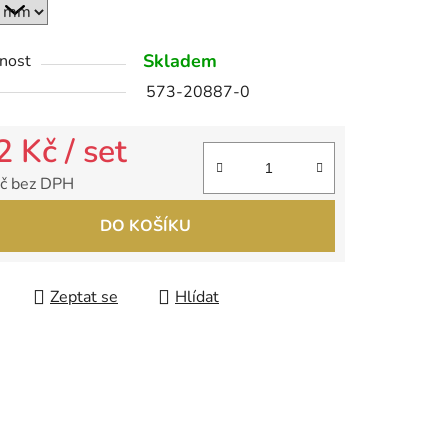
Skladem
nost
ek.
573-20887-0
2 Kč
/ set
č bez DPH
 cena:
DO KOŠÍKU
Zeptat se
Hlídat