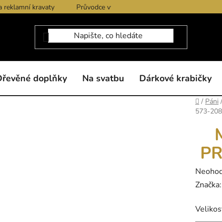
a reklamní kravaty
Průvodce výběrem produktů
Dárkové po
Dřevěné doplňky
Na svatbu
Dárkové krabičky
Domů
/
Páni
573-208
PR
Průměr
Neoho
hodnoc
Značka
produk
Velikos
je