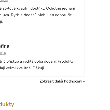
.2023
 stylové kvalitní doplňky. Ochotné jednání
luva. Rychlé dodání. Mohu jen doporučit.
i.
eřina
cení obchodu je 5 z 5 hvězdiček.
2019
ný přístup a rychlá doba dodání. Produkty
ají velmi kvalitně. Děkuji
Zobrazit další hodnocení
odukty