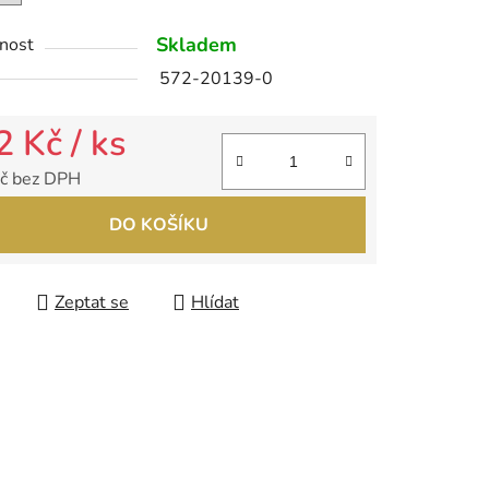
Skladem
nost
ek.
572-20139-0
2 Kč
/ ks
č bez DPH
 cena:
DO KOŠÍKU
Zeptat se
Hlídat