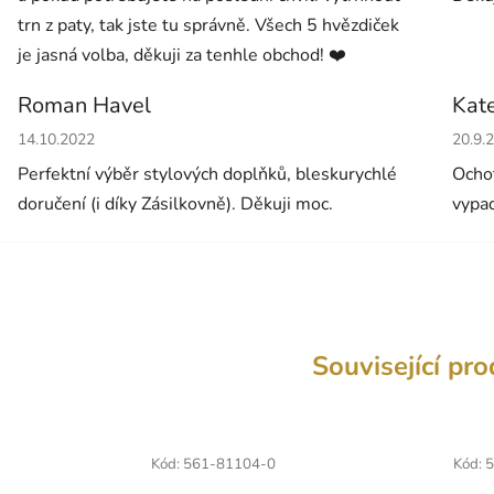
trn z paty, tak jste tu správně. Všech 5 hvězdiček
je jasná volba, děkuji za tenhle obchod! ❤️
Roman Havel
Kat
Hodnocení obchodu je 5 z 5 hvězdiček.
Hodno
14.10.2022
20.9.
Perfektní výběr stylových doplňků, bleskurychlé
Ochot
doručení (i díky Zásilkovně). Děkuji moc.
vypad
Související pr
Kód:
561-81104-0
Kód:
5