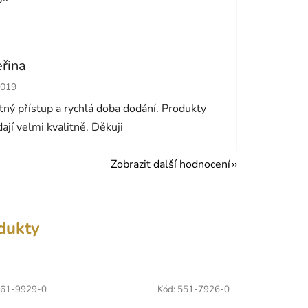
eřina
cení obchodu je 5 z 5 hvězdiček.
2019
ný přístup a rychlá doba dodání. Produkty
ají velmi kvalitně. Děkuji
Zobrazit další hodnocení
odukty
61-9929-0
Kód:
551-7926-0