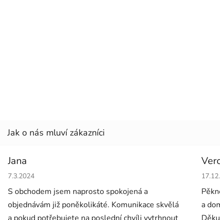
Jana
Ver
Hodnocení obchodu je 5 z 5 hvězdiček.
Hodno
7.3.2024
17.12
S obchodem jsem naprosto spokojená a
Pěkné
objednávám již poněkolikáté. Komunikace skvělá
a dom
a pokud potřebujete na poslední chvíli vytrhnout
Děkuj