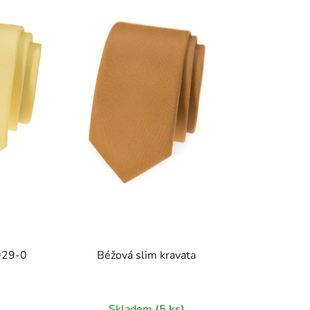
929-0
Béžová slim kravata
)
Skladem
(5 ks)