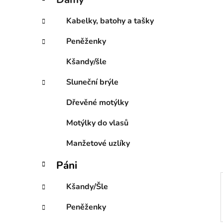
e
p
g
a
Kabelky, batohy a tašky
o
n
r
Peněženky
e
i
l
e
Kšandy/šle
Sluneční brýle
Dřevěné motýlky
Motýlky do vlasů
Manžetové uzlíky
Páni
Kšandy/Šle
Peněženky