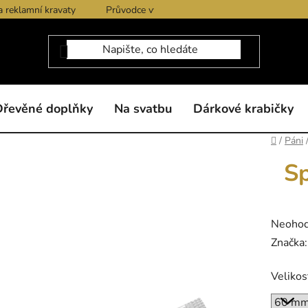
a reklamní kravaty
Průvodce výběrem produktů
Dárkové po
Dřevěné doplňky
Na svatbu
Dárkové krabičky
Domů
/
Páni
Sp
Průměr
Neoho
hodnoc
Značka
produk
Velikos
je
0,0