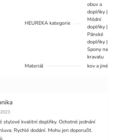
obuv a
doplňky |
Módní
HEUREKA kategorie
doplňky |
Pánské
doplňky |
Spony na
kravatu
Materiál
kov a jiné
onika
cení obchodu je 5 z 5 hvězdiček.
.2023
 stylové kvalitní doplňky. Ochotné jednání
luva. Rychlé dodání. Mohu jen doporučit.
i.