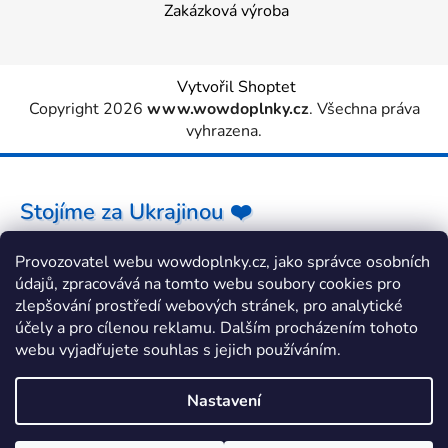
Zakázková výroba
Vytvořil Shoptet
Copyright 2026
www.wowdoplnky.cz
. Všechna práva
vyhrazena.
Stojíme za Ukrajinou ❤️
Provozovatel webu wowdoplnky.cz, jako správce osobních
Jak a čím pomoci »
údajů, zpracovává na tomto webu soubory cookies pro
zlepšování prostředí webových stránek, pro analytické
účely a pro cílenou reklamu. Dalším procházením tohoto
webu vyjadřujete souhlas s jejich používáním.
Nastavení