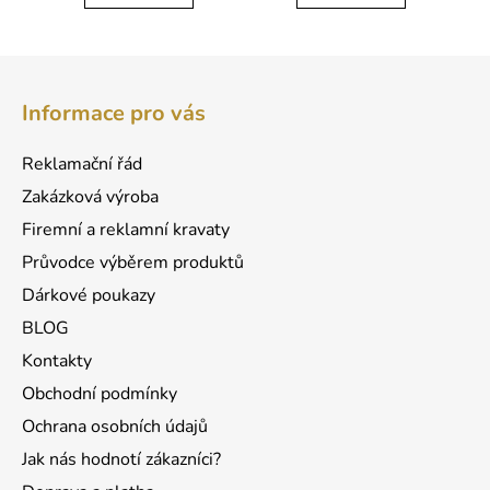
Z
á
Informace pro vás
p
a
Reklamační řád
t
Zakázková výroba
í
Firemní a reklamní kravaty
Průvodce výběrem produktů
Dárkové poukazy
BLOG
Kontakty
Obchodní podmínky
Ochrana osobních údajů
Jak nás hodnotí zákazníci?