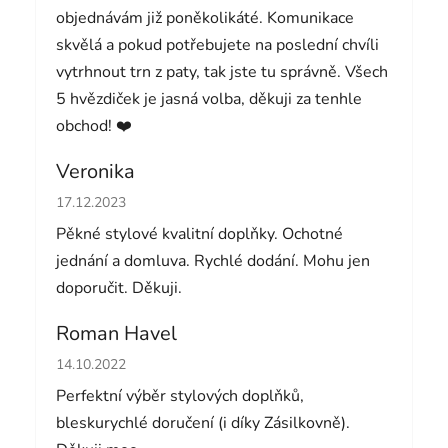
objednávám již poněkolikáté. Komunikace
skvělá a pokud potřebujete na poslední chvíli
vytrhnout trn z paty, tak jste tu správně. Všech
5 hvězdiček je jasná volba, děkuji za tenhle
obchod! ❤️
Veronika
Hodnocení obchodu je 5 z 5 hvězdiček.
17.12.2023
Pěkné stylové kvalitní doplňky. Ochotné
jednání a domluva. Rychlé dodání. Mohu jen
doporučit. Děkuji.
Roman Havel
Hodnocení obchodu je 5 z 5 hvězdiček.
14.10.2022
Perfektní výběr stylových doplňků,
bleskurychlé doručení (i díky Zásilkovně).