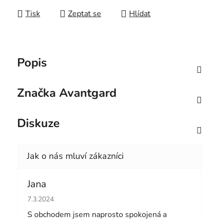
Tisk
Zeptat se
Hlídat
Popis
Značka
Avantgard
Diskuze
Jana
Hodnocení obchodu je 5 z 5 hvězdiček.
7.3.2024
S obchodem jsem naprosto spokojená a