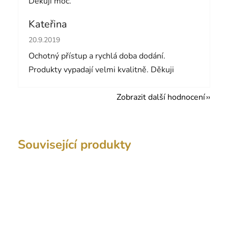
Děkuji moc.
Kateřina
Hodnocení obchodu je 5 z 5 hvězdiček.
20.9.2019
Ochotný přístup a rychlá doba dodání.
Produkty vypadají velmi kvalitně. Děkuji
Zobrazit další hodnocení
Související produkty