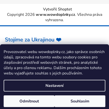
Vytvořil Shoptet
Copyright 2026
www.wowdoplnky.cz
. Všechna práva
vyhrazena.
Stojíme za Ukrajinou ❤️
Provozovatel webu wowdoplnky.cz, jako správce osobních
Jak a čím pomoci »
údajů, zpracovává na tomto webu soubory cookies pro
zlepšování prostředí webových stránek, pro analytické
účely a pro cílenou reklamu. Dalším procházením tohoto
webu vyjadřujete souhlas s jejich používáním.
Nastavení
Odmítnout
Souhlasím