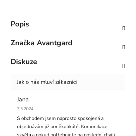
Popis
Značka
Avantgard
Diskuze
Jana
Hodnocení obchodu je 5 z 5 hvězdiček.
7.3.2024
S obchodem jsem naprosto spokojená a
objednávám již poněkolikáté. Komunikace
skvělá a pokud potřebujete na poslední chvíli