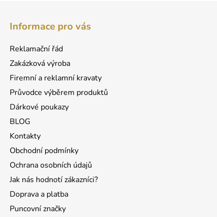
Z
á
Informace pro vás
p
a
Reklamační řád
t
Zakázková výroba
í
Firemní a reklamní kravaty
Průvodce výběrem produktů
Dárkové poukazy
BLOG
Kontakty
Obchodní podmínky
Ochrana osobních údajů
Jak nás hodnotí zákazníci?
Doprava a platba
Puncovní značky