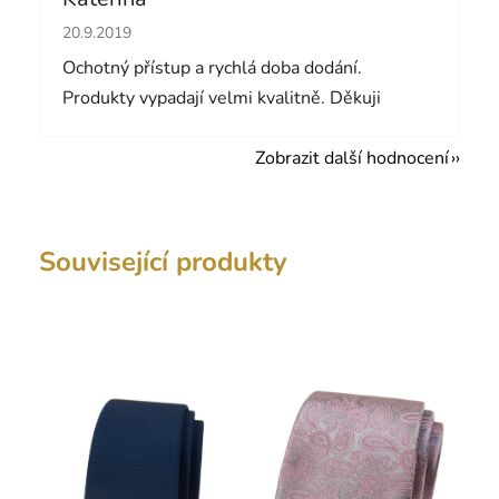
Hodnocení obchodu je 5 z 5 hvězdiček.
20.9.2019
Ochotný přístup a rychlá doba dodání.
Produkty vypadají velmi kvalitně. Děkuji
Zobrazit další hodnocení
Související produkty