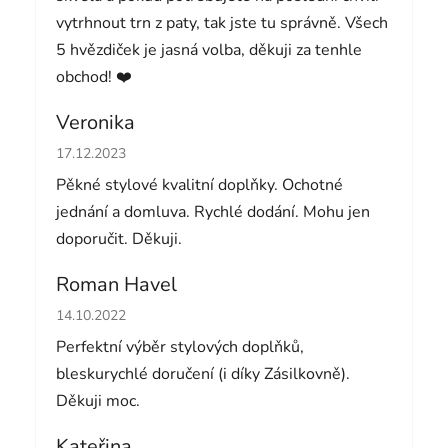
vytrhnout trn z paty, tak jste tu správně. Všech
5 hvězdiček je jasná volba, děkuji za tenhle
obchod! ❤️
Veronika
Hodnocení obchodu je 5 z 5 hvězdiček.
17.12.2023
Pěkné stylové kvalitní doplňky. Ochotné
jednání a domluva. Rychlé dodání. Mohu jen
doporučit. Děkuji.
Roman Havel
Hodnocení obchodu je 5 z 5 hvězdiček.
14.10.2022
Perfektní výběr stylových doplňků,
bleskurychlé doručení (i díky Zásilkovně).
Děkuji moc.
Kateřina