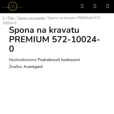
Přejít
Hledat
NÁKUP
na
KOŠÍK
obsah
Domů
/
Páni
/
Spony na kravaty
/
Spona na kravatu PREMIUM 572-
10024-0
Spona na kravatu
PREMIUM 572-10024-
0
Průměrné
Neohodnoceno
Podrobnosti hodnocení
hodnocení
Značka:
Avantgard
produktu
je
0,0
z
5
hvězdiček.