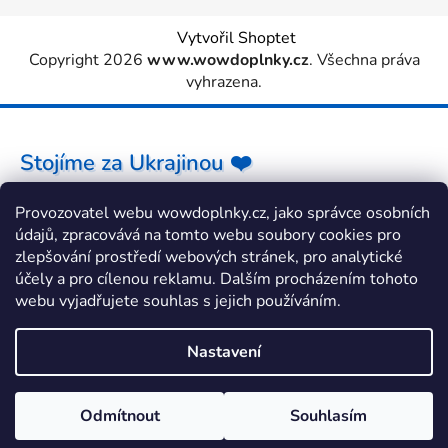
Vytvořil Shoptet
Copyright 2026
www.wowdoplnky.cz
. Všechna práva
vyhrazena.
Stojíme za Ukrajinou ❤️
Provozovatel webu wowdoplnky.cz, jako správce osobních
Jak a čím pomoci »
údajů, zpracovává na tomto webu soubory cookies pro
zlepšování prostředí webových stránek, pro analytické
účely a pro cílenou reklamu. Dalším procházením tohoto
webu vyjadřujete souhlas s jejich používáním.
Nastavení
Odmítnout
Souhlasím