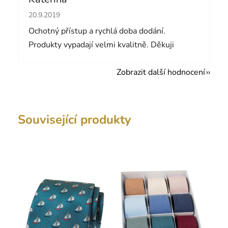
Hodnocení obchodu je 5 z 5 hvězdiček.
20.9.2019
Ochotný přístup a rychlá doba dodání.
Produkty vypadají velmi kvalitně. Děkuji
Zobrazit další hodnocení
Související produkty