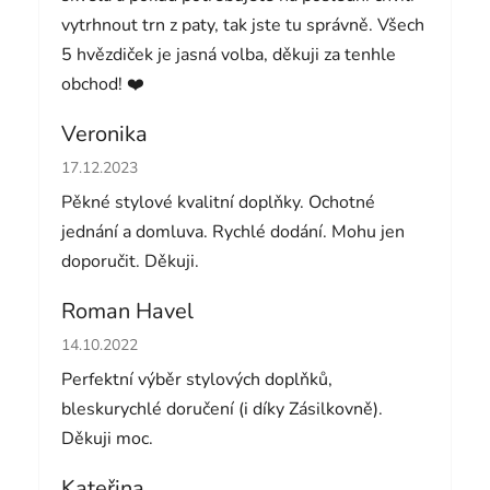
vytrhnout trn z paty, tak jste tu správně. Všech
5 hvězdiček je jasná volba, děkuji za tenhle
obchod! ❤️
Veronika
Hodnocení obchodu je 5 z 5 hvězdiček.
17.12.2023
Pěkné stylové kvalitní doplňky. Ochotné
jednání a domluva. Rychlé dodání. Mohu jen
doporučit. Děkuji.
Roman Havel
Hodnocení obchodu je 5 z 5 hvězdiček.
14.10.2022
Perfektní výběr stylových doplňků,
bleskurychlé doručení (i díky Zásilkovně).
Děkuji moc.
Kateřina