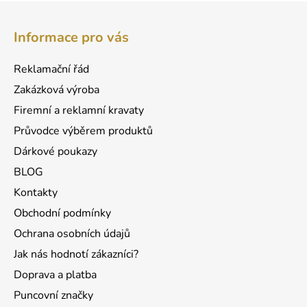
Z
á
Informace pro vás
p
a
Reklamační řád
t
Zakázková výroba
í
Firemní a reklamní kravaty
Průvodce výběrem produktů
Dárkové poukazy
BLOG
Kontakty
Obchodní podmínky
Ochrana osobních údajů
Jak nás hodnotí zákazníci?
Doprava a platba
Puncovní značky