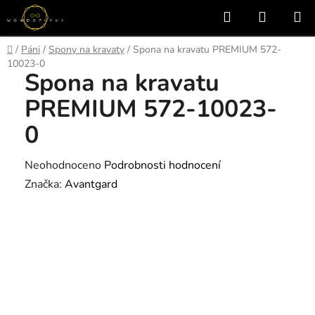
Přejít
Hledat
NÁKUP
na
KOŠÍK
obsah
Domů
/
Páni
/
Spony na kravaty
/
Spona na kravatu PREMIUM 572-
10023-0
Spona na kravatu
PREMIUM 572-10023-
0
Průměrné
Neohodnoceno
Podrobnosti hodnocení
hodnocení
Značka:
Avantgard
produktu
je
0,0
z
5
hvězdiček.