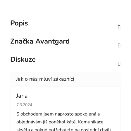
Popis
Značka
Avantgard
Diskuze
Jana
Hodnocení obchodu je 5 z 5 hvězdiček.
7.3.2024
S obchodem jsem naprosto spokojená a
objednávám již poněkolikáté. Komunikace
skvělá a pokud potřebujete na poslední chvíli