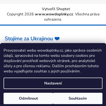
Vytvořil Shoptet
Copyright 2026
www.wowdoplnky.cz
. Všechna práva
vyhrazena.
Stojíme za Ukrajinou ❤️
Provozovatel webu wowdoplnky.cz, jako správce osobních
Jak a čím pomoci »
údajů, zpracovává na tomto webu soubory cookies pro
zlepšování prostředí webových stránek, pro analytické
účely a pro cílenou reklamu. Dalším procházením tohoto
webu vyjadřujete souhlas s jejich používáním.
Nastavení
Odmítnout
Souhlasím