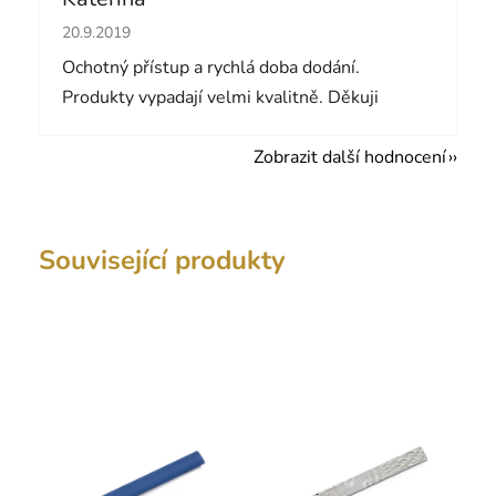
Hodnocení obchodu je 5 z 5 hvězdiček.
20.9.2019
Ochotný přístup a rychlá doba dodání.
Produkty vypadají velmi kvalitně. Děkuji
Zobrazit další hodnocení
Související produkty