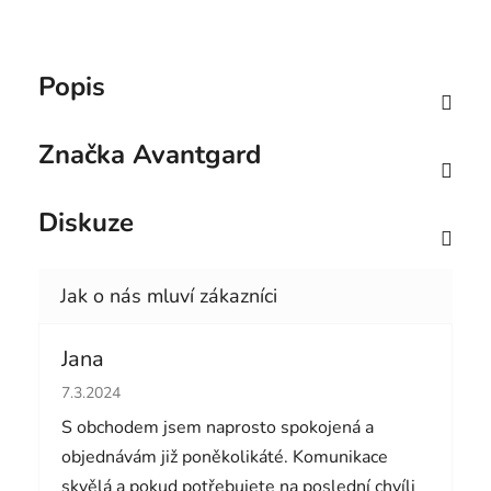
Popis
Značka
Avantgard
Diskuze
Jana
Hodnocení obchodu je 5 z 5 hvězdiček.
7.3.2024
S obchodem jsem naprosto spokojená a
objednávám již poněkolikáté. Komunikace
skvělá a pokud potřebujete na poslední chvíli