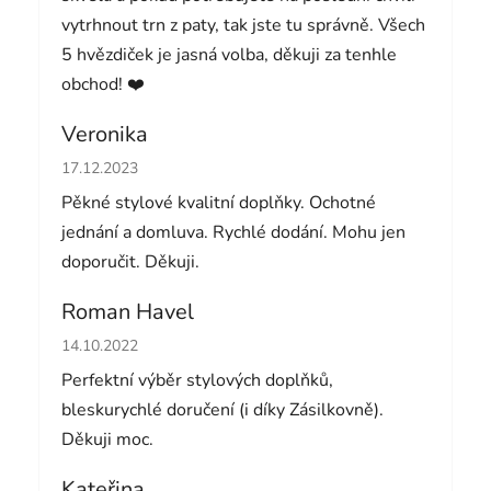
vytrhnout trn z paty, tak jste tu správně. Všech
5 hvězdiček je jasná volba, děkuji za tenhle
obchod! ❤️
Veronika
Hodnocení obchodu je 5 z 5 hvězdiček.
17.12.2023
Pěkné stylové kvalitní doplňky. Ochotné
jednání a domluva. Rychlé dodání. Mohu jen
doporučit. Děkuji.
Roman Havel
Hodnocení obchodu je 5 z 5 hvězdiček.
14.10.2022
Perfektní výběr stylových doplňků,
bleskurychlé doručení (i díky Zásilkovně).
Děkuji moc.
Kateřina