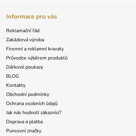
Z
á
Informace pro vás
p
a
Reklamační řád
t
Zakázková výroba
í
Firemní a reklamní kravaty
Průvodce výběrem produktů
Dárkové poukazy
BLOG
Kontakty
Obchodní podmínky
Ochrana osobních údajů
Jak nás hodnotí zákazníci?
Doprava a platba
Puncovní značky