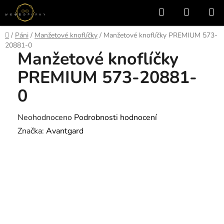
Přejít
Hledat
NÁKUP
na
KOŠÍK
obsah
Domů
/
Páni
/
Manžetové knoflíčky
/
Manžetové knoflíčky PREMIUM 573-
20881-0
Manžetové knoflíčky
PREMIUM 573-20881-
0
Průměrné
Neohodnoceno
Podrobnosti hodnocení
hodnocení
Značka:
Avantgard
produktu
je
0,0
z
5
hvězdiček.