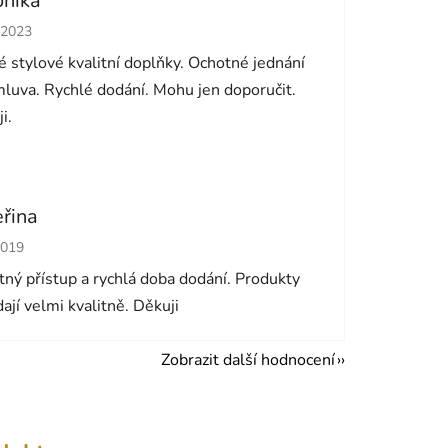
onika
cení obchodu je 5 z 5 hvězdiček.
.2023
 stylové kvalitní doplňky. Ochotné jednání
luva. Rychlé dodání. Mohu jen doporučit.
i.
eřina
cení obchodu je 5 z 5 hvězdiček.
2019
ný přístup a rychlá doba dodání. Produkty
ají velmi kvalitně. Děkuji
Zobrazit další hodnocení