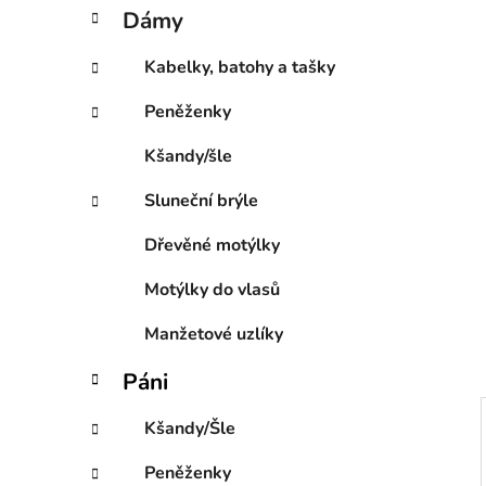
í
t
Dámy
e
p
g
a
Kabelky, batohy a tašky
o
n
r
Peněženky
e
i
l
e
Kšandy/šle
Sluneční brýle
Dřevěné motýlky
Motýlky do vlasů
Manžetové uzlíky
Páni
Kšandy/Šle
Peněženky