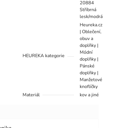
20884
Stříbrná
lesk/modrá
Heureka.cz
| Oblečení,
obuv a
doplňky |
Módní
HEUREKA kategorie
doplňky |
Pánské
doplňky |
Manžetové
knoflíčky
Materiál
kov a jiné