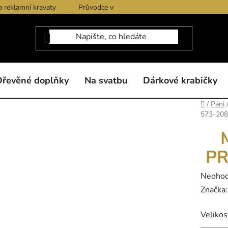
a reklamní kravaty
Průvodce výběrem produktů
Dárkové po
Dřevěné doplňky
Na svatbu
Dárkové krabičky
Domů
/
Páni
573-208
PR
Průměr
Neoho
hodnoc
Značka
produk
Velikos
je