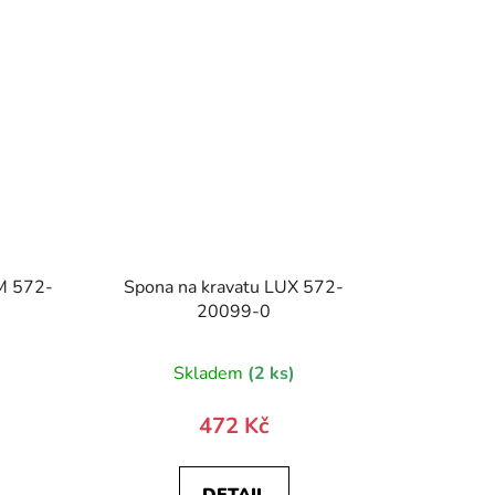
IM 572-
Spona na kravatu LUX 572-
20099-0
)
Skladem
(2 ks)
472 Kč