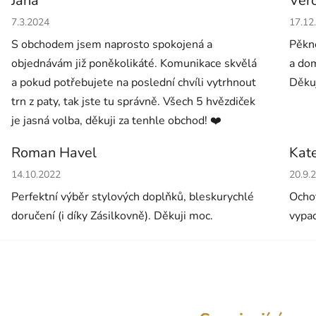
Jana
Ver
Hodnocení obchodu je 5 z 5 hvězdiček.
Hodno
7.3.2024
17.12
S obchodem jsem naprosto spokojená a
Pěkné
objednávám již poněkolikáté. Komunikace skvělá
a dom
a pokud potřebujete na poslední chvíli vytrhnout
Děkuj
trn z paty, tak jste tu správně. Všech 5 hvězdiček
je jasná volba, děkuji za tenhle obchod! ❤️
Roman Havel
Kat
Hodnocení obchodu je 5 z 5 hvězdiček.
Hodno
14.10.2022
20.9.
Perfektní výběr stylových doplňků, bleskurychlé
Ochot
doručení (i díky Zásilkovně). Děkuji moc.
vypad