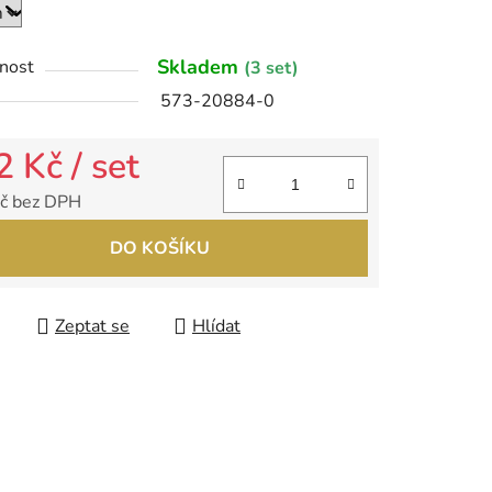
Skladem
nost
(3 set)
ek.
573-20884-0
2 Kč
/ set
č bez DPH
 cena:
DO KOŠÍKU
Zeptat se
Hlídat