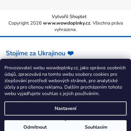
Vytvořil Shoptet
Copyright 2026
www.wowdoplnky.cz
. Všechna práva
vyhrazena.
Stojíme za Ukrajinou ❤️
Provozovatel webu wowdoplnky.cz, jako správce osobních
Jak a čím pomoci »
údajů, zpracovává na tomto webu soubory cookies pro
zlepšování prostředí webových stránek, pro analytické
účely a pro cílenou reklamu. Dalším procházením tohoto
webu vyjadřujete souhlas s jejich používáním.
Nastavení
Odmítnout
Souhlasím