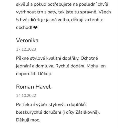
skvělá a pokud potřebujete na poslední chvíli
vytrhnout trn z paty, tak jste tu správně. Všech
5 hvězdiček je jasná volba, děkuji za tenhle
obchod! ❤️
Veronika
Hodnocení obchodu je 5 z 5 hvězdiček.
17.12.2023
Pěkné stylové kvalitní doplňky. Ochotné
jednání a domluva. Rychlé dodání. Mohu jen
doporučit. Děkuji.
Roman Havel
Hodnocení obchodu je 5 z 5 hvězdiček.
14.10.2022
Perfektní výběr stylových doplňků,
bleskurychlé doručení (i díky Zásilkovně).
Děkuji moc.