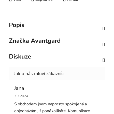
Popis
Značka
Avantgard
Diskuze
Jana
Hodnocení obchodu je 5 z 5 hvězdiček.
7.3.2024
S obchodem jsem naprosto spokojená a
objednávám již poněkolikáté. Komunikace