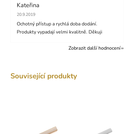
Kateřina
Hodnocení obchodu je 5 z 5 hvězdiček.
20.9.2019
Ochotný přístup a rychlá doba dodání.
Produkty vypadají velmi kvalitně. Děkuji
Zobrazit další hodnocení
Související produkty