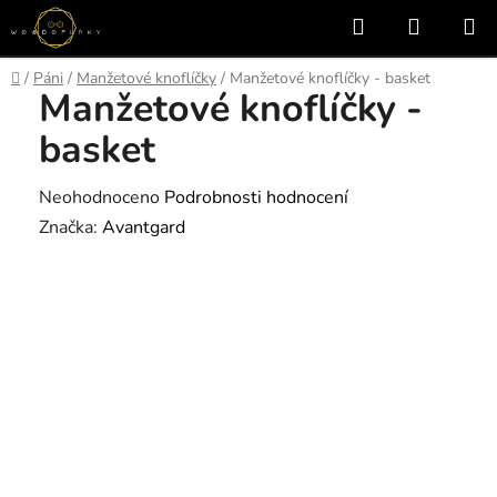
Přejít
Hledat
NÁKUP
na
KOŠÍK
obsah
Domů
/
Páni
/
Manžetové knoflíčky
/
Manžetové knoflíčky - basket
Manžetové knoflíčky -
basket
Průměrné
Neohodnoceno
Podrobnosti hodnocení
hodnocení
Značka:
Avantgard
produktu
je
0,0
z
5
hvězdiček.