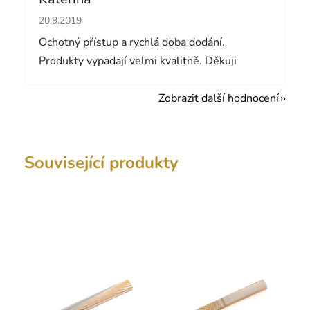
Hodnocení obchodu je 5 z 5 hvězdiček.
20.9.2019
Ochotný přístup a rychlá doba dodání.
Produkty vypadají velmi kvalitně. Děkuji
Zobrazit další hodnocení
Související produkty