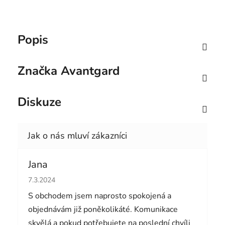
Popis
Značka
Avantgard
Diskuze
Jana
Hodnocení obchodu je 5 z 5 hvězdiček.
7.3.2024
S obchodem jsem naprosto spokojená a
objednávám již poněkolikáté. Komunikace
skvělá a pokud potřebujete na poslední chvíli