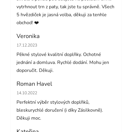
vytrhnout trn z paty, tak jste tu správně. Všech
5 hvězdiček je jasná volba, děkuji za tenhle
obchod! ❤️
Veronika
Hodnocení obchodu je 5 z 5 hvězdiček.
17.12.2023
Pěkné stylové kvalitní doplňky. Ochotné
jednání a domluva. Rychlé dodání. Mohu jen
doporučit. Děkuji.
Roman Havel
Hodnocení obchodu je 5 z 5 hvězdiček.
14.10.2022
Perfektní výběr stylových doplňků,
bleskurychlé doručení (i díky Zásilkovně).
Děkuji moc.
Kateřina