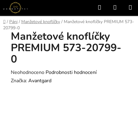
Přejít
Hledat
NÁKUP
na
KOŠÍK
obsah
Domů
/
Páni
/
Manžetové knoflíčky
/
Manžetové knoflíčky PREMIUM 573-
20799-0
Manžetové knoflíčky
PREMIUM 573-20799-
0
Průměrné
Neohodnoceno
Podrobnosti hodnocení
hodnocení
Značka:
Avantgard
produktu
je
0,0
z
5
hvězdiček.