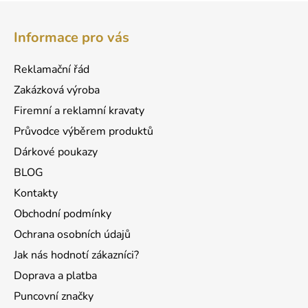
Z
á
Informace pro vás
p
a
Reklamační řád
t
Zakázková výroba
í
Firemní a reklamní kravaty
Průvodce výběrem produktů
Dárkové poukazy
BLOG
Kontakty
Obchodní podmínky
Ochrana osobních údajů
Jak nás hodnotí zákazníci?
Doprava a platba
Puncovní značky