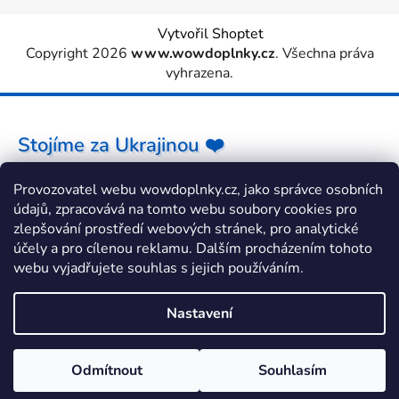
Vytvořil Shoptet
Copyright 2026
www.wowdoplnky.cz
. Všechna práva
vyhrazena.
Stojíme za Ukrajinou ❤️
Provozovatel webu wowdoplnky.cz, jako správce osobních
Jak a čím pomoci »
údajů, zpracovává na tomto webu soubory cookies pro
zlepšování prostředí webových stránek, pro analytické
účely a pro cílenou reklamu. Dalším procházením tohoto
webu vyjadřujete souhlas s jejich používáním.
Nastavení
Odmítnout
Souhlasím