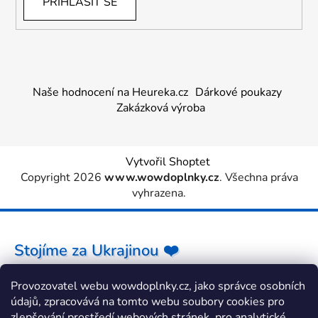
PŘIHLÁSIT SE
Naše hodnocení na Heureka.cz
Dárkové poukazy
Zakázková výroba
Vytvořil Shoptet
Copyright 2026
www.wowdoplnky.cz
. Všechna práva
vyhrazena.
Stojíme za Ukrajinou ❤️
Provozovatel webu wowdoplnky.cz, jako správce osobních
Jak a čím pomoci »
údajů, zpracovává na tomto webu soubory cookies pro
zlepšování prostředí webových stránek, pro analytické