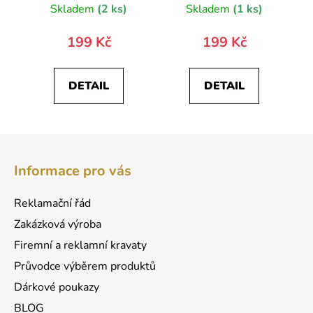
Skladem
(2 ks)
Skladem
(1 ks)
199 Kč
199 Kč
DETAIL
DETAIL
Z
á
Informace pro vás
p
a
Reklamační řád
t
Zakázková výroba
í
Firemní a reklamní kravaty
Průvodce výběrem produktů
Dárkové poukazy
BLOG