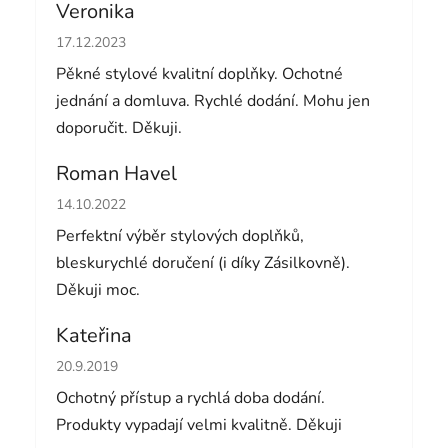
Veronika
Hodnocení obchodu je 5 z 5 hvězdiček.
17.12.2023
Pěkné stylové kvalitní doplňky. Ochotné
jednání a domluva. Rychlé dodání. Mohu jen
doporučit. Děkuji.
Roman Havel
Hodnocení obchodu je 5 z 5 hvězdiček.
14.10.2022
Perfektní výběr stylových doplňků,
bleskurychlé doručení (i díky Zásilkovně).
Děkuji moc.
Kateřina
Hodnocení obchodu je 5 z 5 hvězdiček.
20.9.2019
Ochotný přístup a rychlá doba dodání.
Produkty vypadají velmi kvalitně. Děkuji