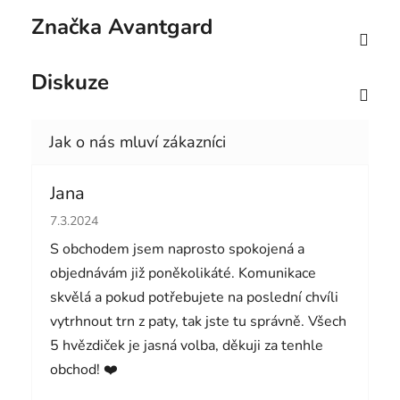
Značka
Avantgard
Diskuze
Jana
Hodnocení obchodu je 5 z 5 hvězdiček.
7.3.2024
S obchodem jsem naprosto spokojená a
objednávám již poněkolikáté. Komunikace
skvělá a pokud potřebujete na poslední chvíli
vytrhnout trn z paty, tak jste tu správně. Všech
5 hvězdiček je jasná volba, děkuji za tenhle
obchod! ❤️