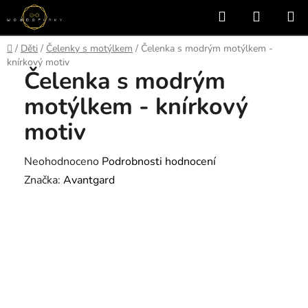
Přejít
Hledat
NÁKUP
na
KOŠÍK
obsah
Domů
/
Děti
/
Čelenky s motýlkem
/
Čelenka s modrým motýlkem -
knírkový motiv
Čelenka s modrým
motýlkem - knírkový
motiv
Průměrné
Neohodnoceno
Podrobnosti hodnocení
hodnocení
Značka:
Avantgard
produktu
je
0,0
z
5
hvězdiček.