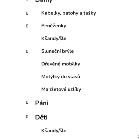
e
p
g
a
Kabelky, batohy a tašky
o
n
r
Peněženky
e
i
l
e
Kšandy/šle
Sluneční brýle
Dřevěné motýlky
Motýlky do vlasů
Manžetové uzlíky
Páni
Děti
Kšandy/šle