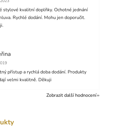
.2023
 stylové kvalitní doplňky. Ochotné jednání
luva. Rychlé dodání. Mohu jen doporučit.
i.
eřina
cení obchodu je 5 z 5 hvězdiček.
2019
ný přístup a rychlá doba dodání. Produkty
ají velmi kvalitně. Děkuji
Zobrazit další hodnocení
ukty