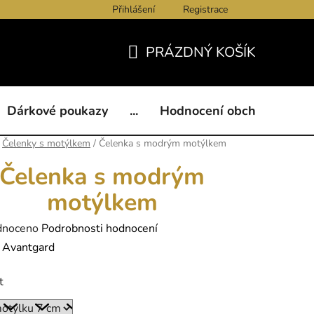
Přihlášení
Registrace
ukazy
BLOG
Kontakty
Obchodní podmínky
Och
PRÁZDNÝ KOŠÍK
NÁKUPNÍ
KOŠÍK
Dárkové poukazy
...
Hodnocení obchodu
B
Čelenky s motýlkem
/
Čelenka s modrým motýlkem
Čelenka s modrým
motýlkem
né
dnoceno
Podrobnosti hodnocení
ení
:
Avantgard
tu
t