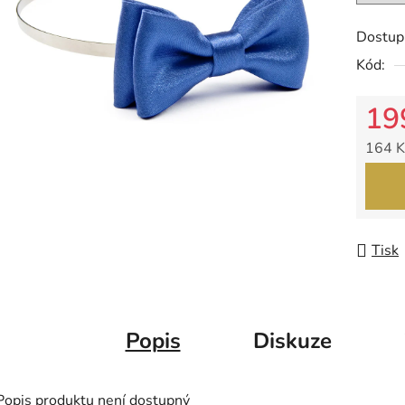
z
5
Dostup
hvězdič
Kód:
19
164 K
Měrná
Tisk
Popis
Diskuze
Popis produktu není dostupný