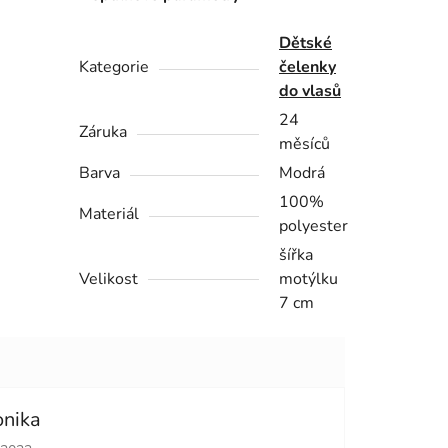
Dětské
Kategorie
čelenky
do vlasů
24
Záruka
měsíců
Barva
Modrá
100%
Materiál
polyester
šířka
Velikost
motýlku
7 cm
onika
cení obchodu je 5 z 5 hvězdiček.