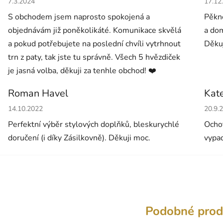
7.3.2024
17.12
S obchodem jsem naprosto spokojená a
Pěkné
objednávám již poněkolikáté. Komunikace skvělá
a dom
a pokud potřebujete na poslední chvíli vytrhnout
Děkuj
trn z paty, tak jste tu správně. Všech 5 hvězdiček
je jasná volba, děkuji za tenhle obchod! ❤️
Roman Havel
Kat
Hodnocení obchodu je 5 z 5 hvězdiček.
Hodno
14.10.2022
20.9.
Perfektní výběr stylových doplňků, bleskurychlé
Ochot
doručení (i díky Zásilkovně). Děkuji moc.
vypad
Podobné prod