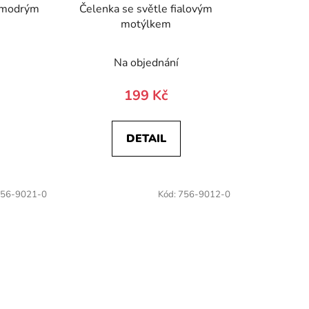
m modrým
Čelenka se světle fialovým
motýlkem
)
Na objednání
199 Kč
DETAIL
56-9021-0
Kód:
756-9012-0