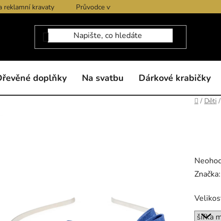
a reklamní kravaty
Průvodce výběrem produktů
Dárkové po
Dřevěné doplňky
Na svatbu
Dárkové krabičky
Domů
/
Děti
/
Průměr
Neoho
hodnoc
Značka
produk
Velikos
je
0,0