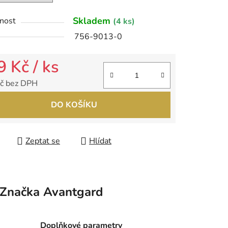
Skladem
nost
(4 ks)
ek.
756-9013-0
9 Kč
/ ks
č bez DPH
 cena:
DO KOŠÍKU
Zeptat se
Hlídat
Značka
Avantgard
Doplňkové parametry